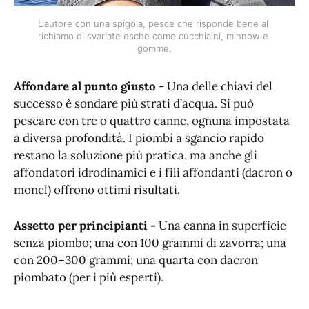
L'autore con una spigola, pesce che risponde bene al 
richiamo di svariate esche come cucchiaini, minnow e 
gomme.
Affondare al punto giusto
- Una delle chiavi del
successo è sondare più strati d’acqua. Si può
pescare con tre o quattro canne, ognuna impostata
a diversa profondità. I piombi a sgancio rapido
restano la soluzione più pratica, ma anche gli
affondatori idrodinamici e i fili affondanti (dacron o
monel) offrono ottimi risultati.
Assetto per principianti -
Una canna in superficie
senza piombo; una con 100 grammi di zavorra; una
con 200–300 grammi; una quarta con dacron
piombato (per i più esperti).