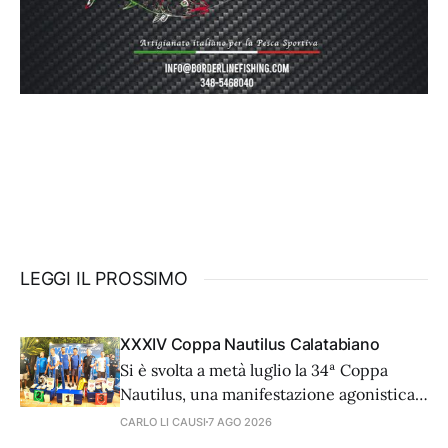
LEGGI IL PROSSIMO
XXXIV Coppa Nautilus Calatabiano
Si è svolta a metà luglio la 34ª Coppa
Nautilus, una manifestazione agonistica
di alto livello tecnico che ha visto 81
CARLO LI CAUSI
7 AGO 2026
coppie provenienti da diverse regioni