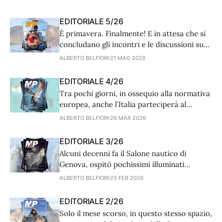
pescatore sportivo è tenuto a dichiarare
l’eventuale cattura, durante la sessione
EDITORIALE 5/26
giornaliera di pesca, di una delle quattro
È primavera. Finalmente! E in attesa che si
specie monitorate: lampuga, alalunga,
concludano gli incontri e le discussioni su
tonno rosso e pesce spada. L’obiettivo è
RecFishing e la sua entrata in vigore, attesa
ALBERTO BELFIORI
21 MAG 2026
raccogliere dati
per Sant’Efisio (1 maggio), ci prepariamo a
una nuova stagione di pesca. Stiamo
EDITORIALE 4/26
entrando in un periodo attesissimo,
Tra pochi giorni, in ossequio alla normativa
generoso e importante, un po’ per tutti, ma
europea, anche l’Italia parteciperà al
programma digitale di monitoraggio della
ALBERTO BELFIORI
26 MAR 2026
pesca sportiva in mare. Un obbligo, già
assolto da alcuni paesi rivieraschi, che tutti
EDITORIALE 3/26
noi pescatori italiani, siamo tenuti a
Alcuni decenni fa il Salone nautico di
osservare scrupolosamente, come buoni e
Genova, ospitò pochissimi illuminati
consapevoli cittadini. Il fine è quello di
operatori della pesca sportiva. Allora
ALBERTO BELFIORI
25 FEB 2026
sembrava che la tanto sospirata sinergia tra
nautica e pesca stesse germogliando. Ma
EDITORIALE 2/26
così non fu e dopo pochi anni, quei
Solo il mese scorso, in questo stesso spazio,
coraggiosi e intraprendenti operatori,