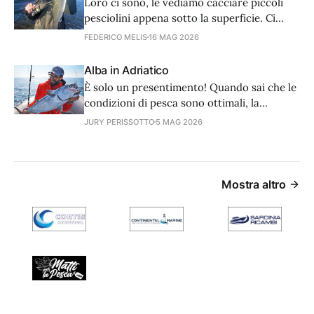
Loro ci sono, le vediamo cacciare piccoli
pesciolini appena sotto la superficie. Ci
sono, sempre in agguato e comunque poco
FEDERICO MELIS
16 MAG 2026
inclini ad attaccare le nostre esche. Le
spigole, in questa stagione di mezzo, ci
Alba in Adriatico
fanno dannare.
È solo un presentimento! Quando sai che le
condizioni di pesca sono ottimali, la
speranza si accende, e diventa sempre più
JURY PERISSOTTO
5 MAG 2026
insistente quando ti rendi conto che tutto
si muove per il meglio. E non ti meravigli se
succede, se il presentimento diventa realtà,
e il tuo sogno si avvera.
Mostra altro