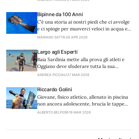
classificato, con due bellissimi carnieri. Le
grandi giornate di pesca spesso nascono da
Bipinne da 100 Anni
un mix perfetto di condizioni favorevoli,
C’è una storia ai nostri piedi che ci avvolge
conoscenza del campo gara ed esperienza.
e ci spinge per muoverci veloci in acqua e
Ed è esattamente quello che è accaduto
andare sotto, sempre di più. È una storia
MARIANO SATTA
26 APR 2026
interessante che a noi fa piacere proporvi,
grazie anche alle stupende immagini
Largo agli Esperti
dell’autore, appassionato pescatore,
Baia Sardinia mette alla prova gli atleti e
valente tester per C4 e grande fotografo.
Oggiano deve sfoderare tutta la sua
esperienza per imporsi sugli agguerritissimi
ANDREA PICCIAU
27 MAR 2026
colleghi.
Riccardo Golini
Giovane, fisico atletico, allenato in piscina
non ancora adolescente, brucia le tappe
nella pesca in apnea e in pochi anni di
ALBERTO BELFIORI
19 MAR 2026
attività debutta in prima categoria. A
giugno sarà a Trapani per il Campionato
italiano assoluto.