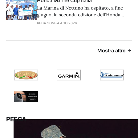
Honda Marine Cup Italia
dagli ami.
La Marina di Nettuno ha ospitato, a fine
giugno, la seconda edizione dell’Honda
Marine Cup, un meeting di pesca al tonno
REDAZIONE
4 AGO 2026
aperto ai proprietari di fuoribordo della
casa nipponica.
Mostra altro
PESCA