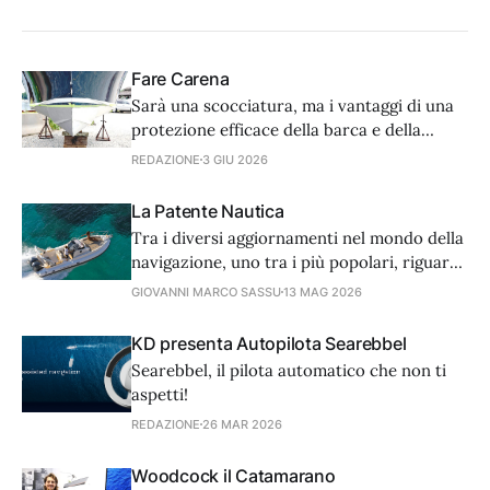
Fare Carena
Sarà una scocciatura, ma i vantaggi di una
protezione efficace della barca e della
prevenzione dell'incrostazione dello scafo
REDAZIONE
3 GIU 2026
sono incommensurabili.
La Patente Nautica
Tra i diversi aggiornamenti nel mondo della
navigazione, uno tra i più popolari, riguarda
la patente nautica.
GIOVANNI MARCO SASSU
13 MAG 2026
KD presenta Autopilota Searebbel
Searebbel, il pilota automatico che non ti
aspetti!
REDAZIONE
26 MAR 2026
Woodcock il Catamarano