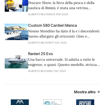
Pescare Show, la fiera della pesca e della
nautica di Rimini, è stata una vetrina
importantissima con una novità che non
ALBERTO BELFIORI
25 FEB 2026
poteva che suscitare una grande curiosità.
Infatti tra le barche e i gommoni super
Custom 580 Cantieri Manca
attrezzati, abbiamo scoperto un bel
Nonno Mondino ha dato il la e i discendenti
progetto, non ingombrante, che riguarda il
hanno allargato gli orizzonti. Gino e
catamarano.
Fabrizio, per celebrare il
ALBERTO BELFIORI
11 DIC 2025
sessantacinquesimo anno di attività dei
Cantieri Manca presentano il Custom 80, un
Ranieri 25 Evo
battello tuttofare, sicuro e facile da
Una barca universale. Si adatta a tutte le
condurre.
esigenze, o quasi. Questo modello, strizza
l’occhio alla pesca sportiva e non ha perso
ALBERTO BELFIORI
2 DIC 2025
la vocazione per il puro diporto. Anche la
famiglia può godere del mare e della
velocità, grazie al potente V8 Mercury
Verado da 300 hp.
Mostra altro