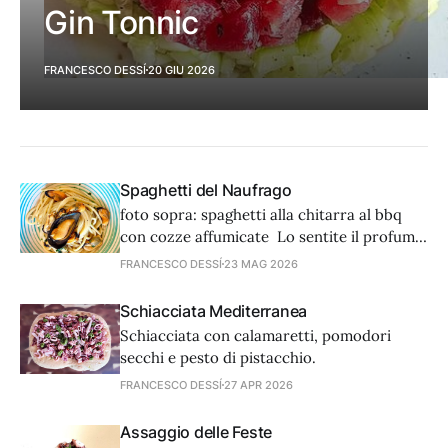
Gin Tonnic
FRANCESCO DESSÍ
20 GIU 2026
Spaghetti del Naufrago
foto sopra: spaghetti alla chitarra al bbq
con cozze affumicate Lo sentite il profumo
dell’estate? Con questa ricetta ci
FRANCESCO DESSÍ
23 MAG 2026
proiettiamo alla grande verso l’imminente
stagione estiva: è un piatto abbastanza
Schiacciata Mediterranea
semplice e rustico che sa al contempo di
Schiacciata con calamaretti, pomodori
falò in spiaggia e di cucina d’avanguardia.
secchi e pesto di pistacchio.
Cucinerete gli
FRANCESCO DESSÍ
27 APR 2026
Assaggio delle Feste