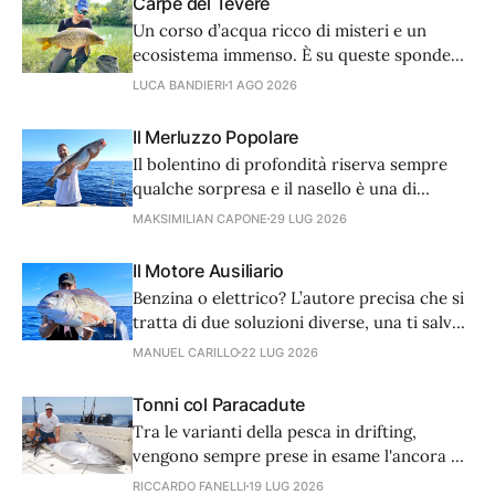
Carpe del Tevere
Un corso d’acqua ricco di misteri e un
ecosistema immenso. È su queste sponde
che ho calato le mie lenze innumerevoli
LUCA BANDIERI
1 AGO 2026
volte, a caccia di quelle carpe selvatiche
che partono a razzo e ti fanno infuocare la
Il Merluzzo Popolare
frizione.
Il bolentino di profondità riserva sempre
qualche sorpresa e il nasello è una di
queste. Non è una preda molto divertente,
MAKSIMILIAN CAPONE
29 LUG 2026
ma una volta a bordo è sempre festa,
preludio di un ottimo pasto per le sue
Il Motore Ausiliario
inconfondibili delicate, gustose e bianche
Benzina o elettrico? L’autore precisa che si
carni.
tratta di due soluzioni diverse, una ti salva
in caso di panne, l’altra è più utile a pesca.
MANUEL CARILLO
22 LUG 2026
La sicurezza va privilegiata quindi la
dotazione ideale prevede entrambe le
Tonni col Paracadute
soluzioni.
Tra le varianti della pesca in drifting,
vengono sempre prese in esame l'ancora o
la deriva, ma dal Golfo di Napoli arriva una
RICCARDO FANELLI
19 LUG 2026