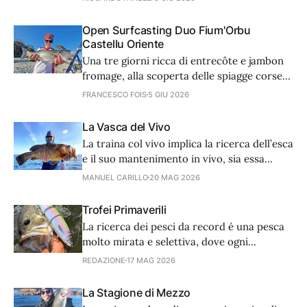
hanno unito la pesca a scarroccio con
un’esca naturale ad alcune esche da vertical
Open Surfcasting Duo Fium'Orbu
combinando l’attrazione del metallo a un
Castellu Oriente
cefalopode, con risultati incredibili.
Una tre giorni ricca di entrecôte e jambon
fromage, alla scoperta delle spiagge corse
di Ghisonaccia, dove si è svolta una
FRANCESCO FOIS
5 GIU 2026
stupenda gara internazionale. Un
resoconto completo di chi ha partecipato al
La Vasca del Vivo
contest e di sicuro vorrà tornarci.
La traina col vivo implica la ricerca dell’esca
e il suo mantenimento in vivo, sia essa
pesce o cefalopode. Però attenzione, la
MANUEL CARILLO
20 MAG 2026
vitalità dell’esca dipende dalla nostra
organizzazione e non è detto che vada bene
Trofei Primaverili
per tutte, a meno che...
La ricerca dei pesci da record é una pesca
molto mirata e selettiva, dove ogni
particolare può fare la differenza. Quando
REDAZIONE
17 MAG 2026
usciamo di casa con l’intento di “andare in
testa” a uno di questi pesci non bisogna
La Stagione di Mezzo
tralasciare nulla!