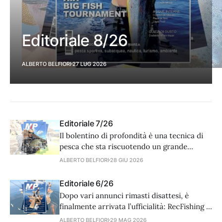
Editoriale 8/26
ALBERTO BELFIORI
27 LUG 2026
Editoriale 7/26
Il bolentino di profondità è una tecnica di
pesca che sta riscuotendo un grande
successo. Dalla sua, gioca la possibilità di
ALBERTO BELFIORI
28 GIU 2026
fare catture di grandi dimensioni (cernia
canina e americana) e l’incentivo
Editoriale 6/26
commerciale legato alla vendita di
Dopo vari annunci rimasti disattesi, è
attrezzature costose. Di fatto però il pesce
finalmente arrivata l’ufficialità: RecFishing è
che caratterizza questa disciplina è
operativa. Attraverso questa app, il
ALBERTO BELFIORI
29 MAG 2026