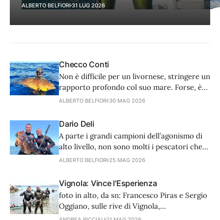
ALBERTO BELFIORI
31 LUG 2026
Checco Conti
Non è difficile per un livornese, stringere un
rapporto profondo col suo mare. Forse, è
per questo, per essere libero di immergersi
ALBERTO BELFIORI
30 MAG 2026
e godersi le emozioni più semplici del
mondo di sotto che Francesco ha
Dario Deli
rinunciato, senza nessun pentimento, a una
A parte i grandi campioni dell’agonismo di
promettente carriera agonistica.
alto livello, non sono molti i pescatori che
hanno sparato in più mari del mondo. Dario
ALBERTO BELFIORI
25 MAG 2026
ha avuto questa fortuna e in questa
intervista ci racconta anche delle sue
Vignola: Vince l'Esperienza
esperienze, tra Mare d’Irlanda, Baltico e
foto in alto, da sn: Francesco Piras e Sergio
oceani Atlantico e Pacifico.
Oggiano, sulle rive di Vignola,
rispettivamente secondo e primo
ANDREA PICCIAU
21 MAG 2026