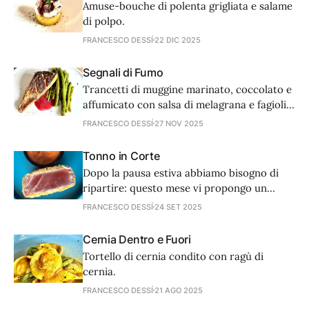
Amuse-bouche di polenta grigliata e salame
di polpo.
FRANCESCO DESSÍ
22 DIC 2025
Segnali di Fumo
Trancetti di muggine marinato, coccolato e
affumicato con salsa di melagrana e fagiolini
croccanti.
FRANCESCO DESSÍ
27 NOV 2025
Tonno in Corte
Dopo la pausa estiva abbiamo bisogno di
ripartire: questo mese vi propongo un
classico come tonno e fagioli ma in una
FRANCESCO DESSÍ
24 SET 2025
forma inusitata. Mare e terra si incontrano
per un piatto semplice e di rapida
Cernia Dentro e Fuori
esecuzione. Allacciate i grembiuli!
Tortello di cernia condito con ragù di
cernia.
FRANCESCO DESSÍ
21 AGO 2025