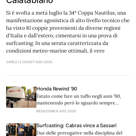
Calatabiano
Si è svolta a metà luglio la 34ª Coppa Nautilus, una
manifestazione agonistica di alto livello tecnico che
ha visto 81 coppie provenienti da diverse regioni
d'Italia e dall'estero, cimentarsi in una prova di
surfcasting. In una serata caratterizzata da
condizioni meteo-marine ottimali, il vero
CARLO LI CAUSI
7 AGO 2026
Honda Rewind ‘90
Èstato come fare un tuffo negli anni '90,
mantenendo però lo sguardo sempre
rivolto al futuro. L’8 luglio scorso, nella
REDAZIONE
6 AGO 2026
splendida cornice di Casina Valadier, nel
cuore di Villa Borghese a Roma, Honda
Surfcasting: Cabras vince a Sassari
Marine ha preso parte a Rewind '90s,
Due delle prerogative nella disciplina del