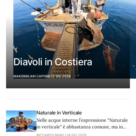
Diavoli in Costiera
MAKSIMILIAN CAPONE
12 GIU 2026
Naturale in Verticale
Nelle acque interne l’espressione “Naturale
in verticale” è abbastanza comune, ma in
mare è nota soltanto ad alcuni veterani che
RICCARDO FANELLI
8 GIU 2026