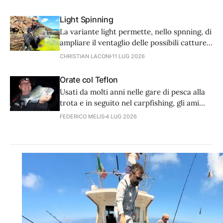
terza alternativa di origine professionale,
da anni adottata anche dagli sportivi: il
Light Spinning
paracadute.
La variante light permette, nello spnning, di
ampliare il ventaglio delle possibili catture
in modo quasi infinito, rendendo questo
CHRISTIAN LACONI
11 LUG 2026
approccio il più adatto per chi si avvicina
per la prima volta alla pesca con gli
Orate col Teflon
artificiali.
Usati da molti anni nelle gare di pesca alla
trota e in seguito nel carpfishing, gli ami
con rivestimento in teflon trovano
FEDERICO MELIS
4 LUG 2026
un’utilissima applicazione anche in mare,
nella caccia delle orate, grazie ad alcune
caratteristiche che li rendono micidiali.