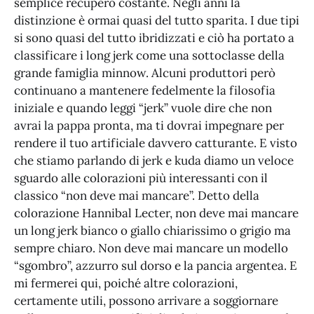
semplice recupero costante. Negli anni la
distinzione è ormai quasi del tutto sparita. I due tipi
si sono quasi del tutto ibridizzati e ciò ha portato a
classificare i long jerk come una sottoclasse della
grande famiglia minnow. Alcuni produttori però
continuano a mantenere fedelmente la filosofia
iniziale e quando leggi “jerk” vuole dire che non
avrai la pappa pronta, ma ti dovrai impegnare per
rendere il tuo artificiale davvero catturante. E visto
che stiamo parlando di jerk e kuda diamo un veloce
sguardo alle colorazioni più interessanti con il
classico “non deve mai mancare”. Detto della
colorazione Hannibal Lecter, non deve mai mancare
un long jerk bianco o giallo chiarissimo o grigio ma
sempre chiaro. Non deve mai mancare un modello
“sgombro”, azzurro sul dorso e la pancia argentea. E
mi fermerei qui, poiché altre colorazioni,
certamente utili, possono arrivare a soggiornare