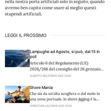
nella nostra porta artificiali solo in seguito, quando
avremo ben capito come usare al meglio questi
stupendi artificiali.
LEGGI IL PROSSIMO
Lampughe ad Agosto, si può, dal 15 in
poi!
Articolo 6 del Regolamento (UE)
2026/266 del consiglio del 26 gennaio
2026, che stabilisce, per il 2026, le
ALBERTO BELFIORI
9 AGO 2026
possibilità di pesca applicabili nel Mar
Mediterraneo e nel Mar Nero per alcuni
Shore Mania
stock e gruppi di stock ittici, recita:
Che sia da un’alta scogliera o dal molo in
Lampuga 1.Il presente articolo si applica
una zona portuale, lo shore jigging è la
a tutte le attività
tecnica di spinning più efficace per i grossi
CHRISTIAN LACONI
9 AGO 2026
predatori. Canna, mulinello e filo devono