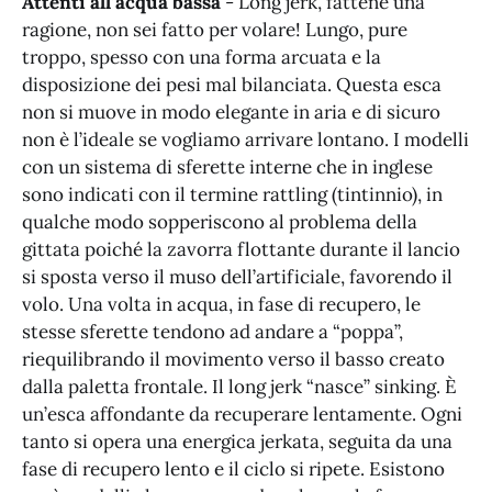
Attenti all’acqua bassa
- Long jerk, fattene una
ragione, non sei fatto per volare! Lungo, pure
troppo, spesso con una forma arcuata e la
disposizione dei pesi mal bilanciata. Questa esca
non si muove in modo elegante in aria e di sicuro
non è l’ideale se vogliamo arrivare lontano. I modelli
con un sistema di sferette interne che in inglese
sono indicati con il termine rattling (tintinnio), in
qualche modo sopperiscono al problema della
gittata poiché la zavorra flottante durante il lancio
si sposta verso il muso dell’artificiale, favorendo il
volo. Una volta in acqua, in fase di recupero, le
stesse sferette tendono ad andare a “poppa”,
riequilibrando il movimento verso il basso creato
dalla paletta frontale. Il long jerk “nasce” sinking. È
un’esca affondante da recuperare lentamente. Ogni
tanto si opera una energica jerkata, seguita da una
fase di recupero lento e il ciclo si ripete. Esistono