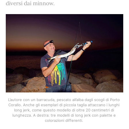
diversi dai minnow.
L’autore con un barracuda, pescato all’alba dagli scogli di Porto 
Corallo. Anche gli esemplari di piccola taglia attaccano i lunghi 
long jerk, come questo modello di oltre 20 centimetri di 
lunghezza. A destra: tre modelli di long jerk con palette e 
colorazioni differenti. 