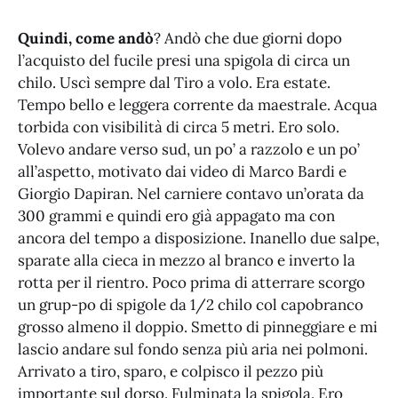
Quindi, come andò
? Andò che due giorni dopo
l’acquisto del fucile presi una spigola di circa un
chilo. Uscì sempre dal Tiro a volo. Era estate.
Tempo bello e leggera corrente da maestrale. Acqua
torbida con visibilità di circa 5 metri. Ero solo.
Volevo andare verso sud, un po’ a razzolo e un po’
all’aspetto, motivato dai video di Marco Bardi e
Giorgio Dapiran. Nel carniere contavo un’orata da
300 grammi e quindi ero già appagato ma con
ancora del tempo a disposizione. Inanello due salpe,
sparate alla cieca in mezzo al branco e inverto la
rotta per il rientro. Poco prima di atterrare scorgo
un grup-po di spigole da 1/2 chilo col capobranco
grosso almeno il doppio. Smetto di pinneggiare e mi
lascio andare sul fondo senza più aria nei polmoni.
Arrivato a tiro, sparo, e colpisco il pezzo più
importante sul dorso. Fulminata la spigola. Ero