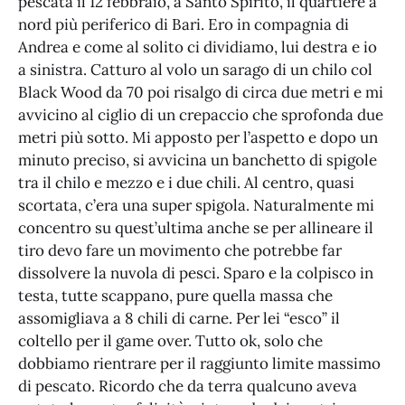
pescata il 12 febbraio, a Santo Spirito, il quartiere a
nord più periferico di Bari. Ero in compagnia di
Andrea e come al solito ci dividiamo, lui destra e io
a sinistra. Catturo al volo un sarago di un chilo col
Black Wood da 70 poi risalgo di circa due metri e mi
avvicino al ciglio di un crepaccio che sprofonda due
metri più sotto. Mi apposto per l’aspetto e dopo un
minuto preciso, si avvicina un banchetto di spigole
tra il chilo e mezzo e i due chili. Al centro, quasi
scortata, c’era una super spigola. Naturalmente mi
concentro su quest’ultima anche se per allineare il
tiro devo fare un movimento che potrebbe far
dissolvere la nuvola di pesci. Sparo e la colpisco in
testa, tutte scappano, pure quella massa che
assomigliava a 8 chili di carne. Per lei “esco” il
coltello per il game over. Tutto ok, solo che
dobbiamo rientrare per il raggiunto limite massimo
di pescato. Ricordo che da terra qualcuno aveva