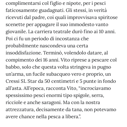
complimentarsi col figlio e nipote, per i pesci
faticosamente guadagnati. Gli stessi, in verità
ricevuti dal padre, coi quali improvvisava spiritose
scenette per appagare il suo immodesto vanto
giovanile. La carriera teatrale durò fino ai 10 anni.
Poi ci fu un periodo di incostanza che
probabilmente nascondeva una certa
insoddisfazione. Terminò, volendolo datare, al
compimento dei 16 anni. Vito riprese a pescare col
babbo, solo che questa volta stringeva in pugno
un’arma, un fucile subacqueo vero e proprio, un
Cressi SL Star da 50 centimetri e 5 punte in fondo
all’asta. All’epoca, racconta Vito, “incrociavamo
spessissimo pesci enormi tipo spigole, serra,
ricciole e anche saragoni. Ma con la nostra
attrezzatura, decisamente da tana, non potevamo
avere chance nella pesca a libera.”.