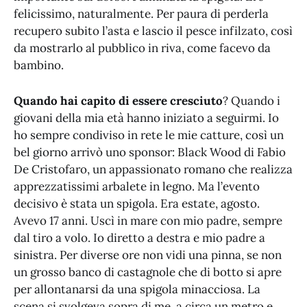
felicissimo, naturalmente. Per paura di perderla
recupero subito l’asta e lascio il pesce infilzato, così
da mostrarlo al pubblico in riva, come facevo da
bambino.
Quando hai capito di essere cresciuto
? Quando i
giovani della mia età hanno iniziato a seguirmi. Io
ho sempre condiviso in rete le mie catture, così un
bel giorno arrivò uno sponsor: Black Wood di Fabio
De Cristofaro, un appassionato romano che realizza
apprezzatissimi arbalete in legno. Ma l’evento
decisivo è stata un spigola. Era estate, agosto.
Avevo 17 anni. Uscì in mare con mio padre, sempre
dal tiro a volo. Io diretto a destra e mio padre a
sinistra. Per diverse ore non vidi una pinna, se non
un grosso banco di castagnole che di botto si apre
per allontanarsi da una spigola minacciosa. La
scena si svolgeva sopra di me, a circa un metro e