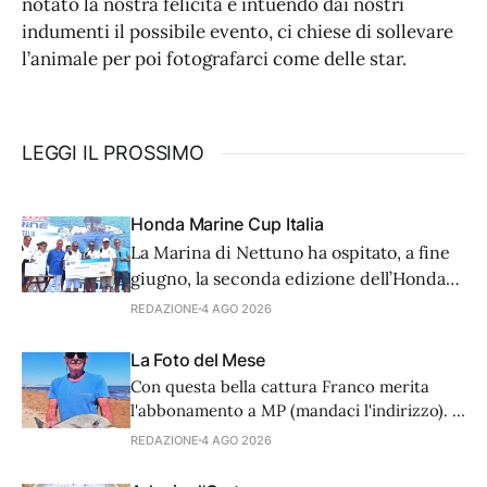
notato la nostra felicità e intuendo dai nostri
indumenti il possibile evento, ci chiese di sollevare
l’animale per poi fotografarci come delle star.
LEGGI IL PROSSIMO
Honda Marine Cup Italia
La Marina di Nettuno ha ospitato, a fine
giugno, la seconda edizione dell’Honda
Marine Cup, un meeting di pesca al
REDAZIONE
4 AGO 2026
tonno aperto ai proprietari di fuoribordo
della casa nipponica.
La Foto del Mese
Con questa bella cattura Franco merita
l'abbonamento a MP (mandaci l'indirizzo). E
voi, cosa aspettate a inviarci le vostre
REDAZIONE
4 AGO 2026
catture? Spedite a info@mondopesca.it,
potete essere fortunati e meritevoli.