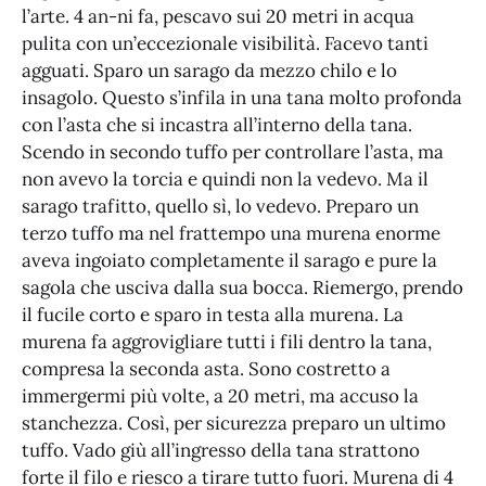
l’arte. 4 an-ni fa, pescavo sui 20 metri in acqua
pulita con un’eccezionale visibilità. Facevo tanti
agguati. Sparo un sarago da mezzo chilo e lo
insagolo. Questo s’infila in una tana molto profonda
con l’asta che si incastra all’interno della tana.
Scendo in secondo tuffo per controllare l’asta, ma
non avevo la torcia e quindi non la vedevo. Ma il
sarago trafitto, quello sì, lo vedevo. Preparo un
terzo tuffo ma nel frattempo una murena enorme
aveva ingoiato completamente il sarago e pure la
sagola che usciva dalla sua bocca. Riemergo, prendo
il fucile corto e sparo in testa alla murena. La
murena fa aggrovigliare tutti i fili dentro la tana,
compresa la seconda asta. Sono costretto a
immergermi più volte, a 20 metri, ma accuso la
stanchezza. Così, per sicurezza preparo un ultimo
tuffo. Vado giù all’ingresso della tana strattono
forte il filo e riesco a tirare tutto fuori. Murena di 4