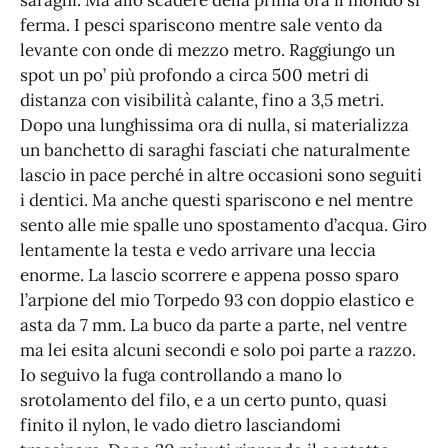
saraghi. Ma allo scadere della prima ora il mondo si
ferma. I pesci spariscono mentre sale vento da
levante con onde di mezzo metro. Raggiungo un
spot un po’ più profondo a circa 500 metri di
distanza con visibilità calante, fino a 3,5 metri.
Dopo una lunghissima ora di nulla, si materializza
un banchetto di saraghi fasciati che naturalmente
lascio in pace perché in altre occasioni sono seguiti
i dentici. Ma anche questi spariscono e nel mentre
sento alle mie spalle uno spostamento d’acqua. Giro
lentamente la testa e vedo arrivare una leccia
enorme. La lascio scorrere e appena posso sparo
l’arpione del mio Torpedo 93 con doppio elastico e
asta da 7 mm. La buco da parte a parte, nel ventre
ma lei esita alcuni secondi e solo poi parte a razzo.
Io seguivo la fuga controllando a mano lo
srotolamento del filo, e a un certo punto, quasi
finito il nylon, le vado dietro lasciandomi