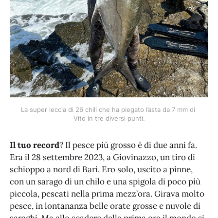
La super leccia di 26 chili che ha piegato l’asta da 7 mm di 
Vito in tre diversi punti.
Il tuo record
? Il pesce più grosso è di due anni fa.
Era il 28 settembre 2023, a Giovinazzo, un tiro di
schioppo a nord di Bari. Ero solo, uscito a pinne,
con un sarago di un chilo e una spigola di poco più
piccola, pescati nella prima mezz’ora. Girava molto
pesce, in lontananza belle orate grosse e nuvole di