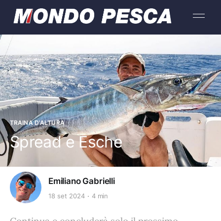
TRAINA D'ALTURA
Spread e Esche
Emiliano Gabrielli
18 set 2024
4 min