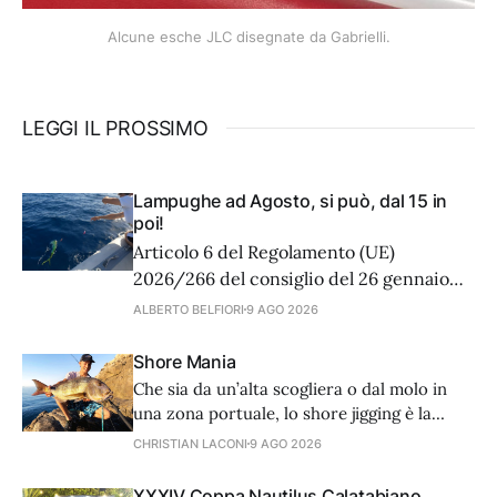
Alcune esche JLC disegnate da Gabrielli.
LEGGI IL PROSSIMO
Lampughe ad Agosto, si può, dal 15 in
poi!
Articolo 6 del Regolamento (UE)
2026/266 del consiglio del 26 gennaio
2026, che stabilisce, per il 2026, le
ALBERTO BELFIORI
9 AGO 2026
possibilità di pesca applicabili nel Mar
Mediterraneo e nel Mar Nero per alcuni
Shore Mania
stock e gruppi di stock ittici, recita:
Che sia da un’alta scogliera o dal molo in
Lampuga 1.Il presente articolo si applica
una zona portuale, lo shore jigging è la
a tutte le attività
tecnica di spinning più efficace per i grossi
CHRISTIAN LACONI
9 AGO 2026
predatori. Canna, mulinello e filo devono
essere della massima qualità.
XXXIV Coppa Nautilus Calatabiano