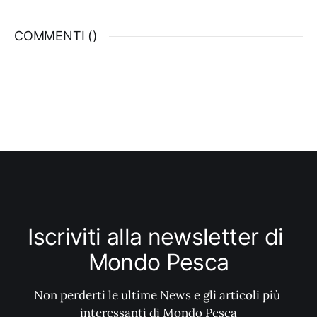
stesse durante la stagione, due pre-estate e
due post. Non fa eccezione a questa regola
COMMENTI (
)
non scritta il comitato di Sassari che,
diretto anche quest’anno
Iscriviti alla newsletter di 
Mondo Pesca
Non perderti le ultime News e gli articoli più 
interessanti di Mondo Pesca