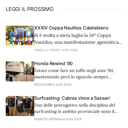
LEGGI IL PROSSIMO
XXXIV Coppa Nautilus Calatabiano
Si è svolta a metà luglio la 34ª Coppa
Nautilus, una manifestazione agonistica
di alto livello tecnico che ha visto 81
CARLO LI CAUSI
7 AGO 2026
coppie provenienti da diverse regioni
d'Italia e dall'estero, cimentarsi in una
Honda Rewind ‘90
prova di surfcasting. In una serata
Èstato come fare un tuffo negli anni '90,
caratterizzata da condizioni meteo-
mantenendo però lo sguardo sempre
marine ottimali, il vero
rivolto al futuro. L’8 luglio scorso, nella
REDAZIONE
6 AGO 2026
splendida cornice di Casina Valadier, nel
cuore di Villa Borghese a Roma, Honda
Surfcasting: Cabras vince a Sassari
Marine ha preso parte a Rewind '90s,
Due delle prerogative nella disciplina del
l'esclusivo summer party che ha
surfcasting in ambito provinciale sono il
numero delle manche stagionali da
FABRIZIO FRONGIA
6 AGO 2026
disputare, quattro, e la suddivisione delle