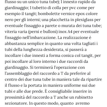
flusso su un unico tuna tube); 1 innesto rapido da
giardinaggio; 1 tubetto di colla per pvc come per
esempio il tangit; bombolette vernice epox colore
nero per gli interni; una placchetta in plexiglass per
eventuale fissaggio a parete o murata dei tuna tube;
viteria varia (perni e bulloni) inox A4 per eventuale
fissaggio nell’imbarcazione. La realizzazione è
abbastanza semplice in quanto una volta tagliati i
tubi della lunghezza desiderata, si passerà a
incollare i due innesti a forma conica col tangit, per
poi incollare al loro interno i due raccordi da
giardinaggio. Si terminerà l’operazione con
l’assemblaggio del raccordo a T da preferire al
centro dei due tuna tube in maniera tale da ripartire
il flusso e la portata in maniera uniforme sui due
tubi e alle due prede. È consigliabile inserire in
prossimità del raccordo a T anche un rubinetto
sezionatore. In questo modo, quanto avremo