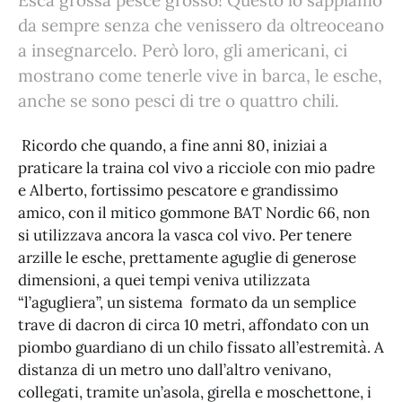
Esca grossa pesce grosso! Questo lo sappiamo
da sempre senza che venissero da oltreoceano
a insegnarcelo. Però loro, gli americani, ci
mostrano come tenerle vive in barca, le esche,
anche se sono pesci di tre o quattro chili.
Ricordo che quando, a fine anni 80, iniziai a
praticare la traina col vivo a ricciole con mio padre
e Alberto, fortissimo pescatore e grandissimo
amico, con il mitico gommone BAT Nordic 66, non
si utilizzava ancora la vasca col vivo. Per tenere
arzille le esche, prettamente aguglie di generose
dimensioni, a quei tempi veniva utilizzata
“l’agugliera”, un sistema formato da un semplice
trave di dacron di circa 10 metri, affondato con un
piombo guardiano di un chilo fissato all’estremità. A
distanza di un metro uno dall’altro venivano,
collegati, tramite un’asola, girella e moschettone, i