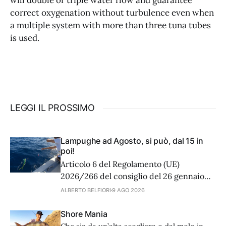
will double or triple water flow and guarantee
correct oxygenation without turbulence even when
a multiple system with more than three tuna tubes
is used.
LEGGI IL PROSSIMO
Lampughe ad Agosto, si può, dal 15 in
poi!
Articolo 6 del Regolamento (UE)
2026/266 del consiglio del 26 gennaio
2026, che stabilisce, per il 2026, le
ALBERTO BELFIORI
9 AGO 2026
possibilità di pesca applicabili nel Mar
Mediterraneo e nel Mar Nero per alcuni
Shore Mania
stock e gruppi di stock ittici, recita: