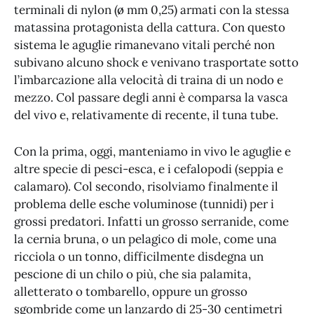
terminali di nylon (ø mm 0,25) armati con la stessa
matassina protagonista della cattura. Con questo
sistema le aguglie rimanevano vitali perché non
subivano alcuno shock e venivano trasportate sotto
l’imbarcazione alla velocità di traina di un nodo e
mezzo. Col passare degli anni è comparsa la vasca
del vivo e, relativamente di recente, il tuna tube.
Con la prima, oggi, manteniamo in vivo le aguglie e
altre specie di pesci-esca, e i cefalopodi (seppia e
calamaro). Col secondo, risolviamo finalmente il
problema delle esche voluminose (tunnidi) per i
grossi predatori. Infatti un grosso serranide, come
la cernia bruna, o un pelagico di mole, come una
ricciola o un tonno, difficilmente disdegna un
pescione di un chilo o più, che sia palamita,
alletterato o tombarello, oppure un grosso
sgombride come un lanzardo di 25-30 centimetri