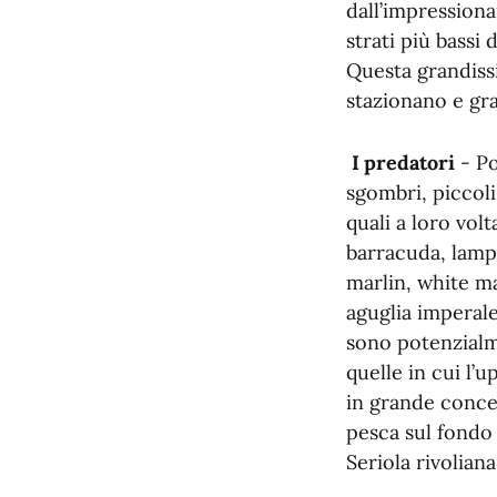
dall’impressiona
strati più bassi 
Questa grandissi
stazionano e gra
I predatori
- Po
sgombri, piccoli
quali a loro vol
barracuda, lampu
marlin, white ma
aguglia imperale
sono potenzialme
quelle in cui l’
in grande conce
pesca sul fondo 
Seriola rivolian