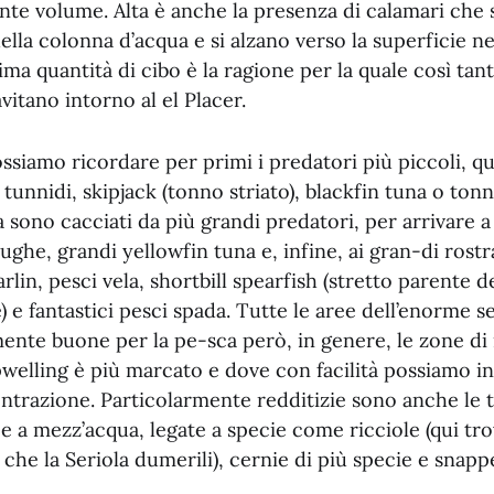
nte volume. Alta è anche la presenza di calamari che 
della colonna d’acqua e si alzano verso la superficie ne
ma quantità di cibo è la ragione per la quale così tant
vitano intorno al el Placer.
ssiamo ricordare per primi i predatori più piccoli, qua
 tunnidi, skipjack (tonno striato), blackfin tuna o tonn
ta sono cacciati da più grandi predatori, per arrivare 
ghe, grandi yellowfin tuna e, infine, ai gran-di rost
rlin, pesci vela, shortbill spearfish (stretto parente d
) e fantastici pesci spada. Tutte le aree dell’enorme s
nte buone per la pe-sca però, in genere, le zone di r
upwelling è più marcato e dove con facilità possiamo i
ntrazione. Particolarmente redditizie sono anche le 
e a mezz’acqua, legate a specie come ricciole (qui tro
a che la Seriola dumerili), cernie di più specie e snapp