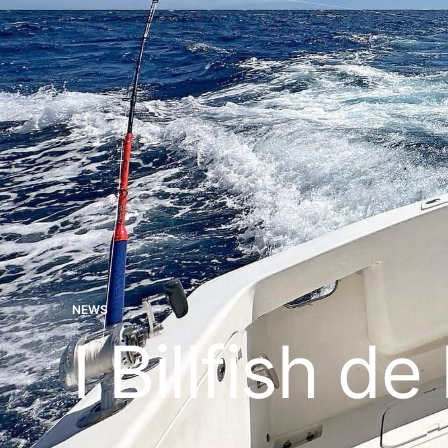
NEWS
I Billfish d