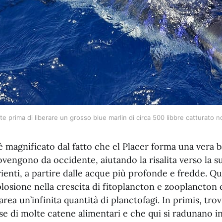
e prima di liberare un grosso blue marlin di circa 500 libbre catturato n
magnificato dal fatto che el Placer forma una vera ba
vengono da occidente, aiutando la risalita verso la s
ienti, a partire dalle acque più profonde e fredde. Qu
losione nella crescita di fitoplancton e zooplancton 
area un’infinita quantità di planctofagi. In primis, tro
se di molte catene alimentari e che qui si radunano i