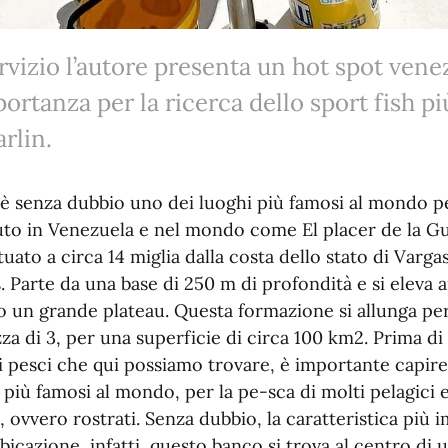
rvizio l’autore presenta un hot spot vene
rtanza per la ricerca dello sport fish pi
rlin.
è senza dubbio uno dei luoghi più famosi al mondo per
to in Venezuela e nel mondo come El placer de la Gu
uato a circa 14 miglia dalla costa dello stato di Vargas
. Parte da una base di 250 m di profondità e si eleva 
 un grande plateau. Questa formazione si allunga per 
za di 3, per una superficie di circa 100 km2. Prima di
ei pesci che qui possiamo trovare, è importante capir
più famosi al mondo, per la pe-sca di molti pelagici e
h, ovvero rostrati. Senza dubbio, la caratteristica più 
ubicazione, infatti, questo banco si trova al centro di