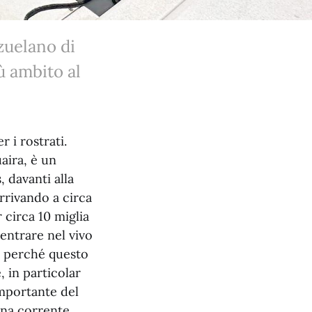
zuelano di
ù ambito al
 i rostrati.
aira, è un
, davanti alla
arrivando a circa
circa 10 miglia
 entrare nel vivo
e perché questo
, in particolar
importante del
 una corrente