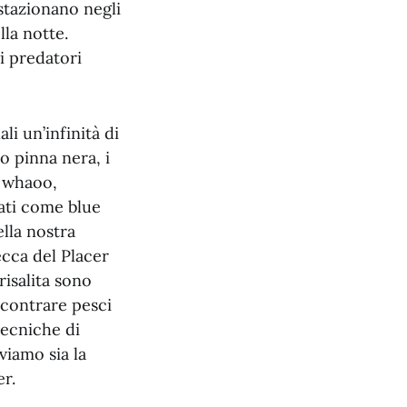
stazionano negli
lla notte.
i predatori
li un’infinità di
o pinna nera, i
a whaoo,
rati come blue
ella nostra
ecca del Placer
isalita sono
ncontrare pesci
tecniche di
viamo sia la
er.