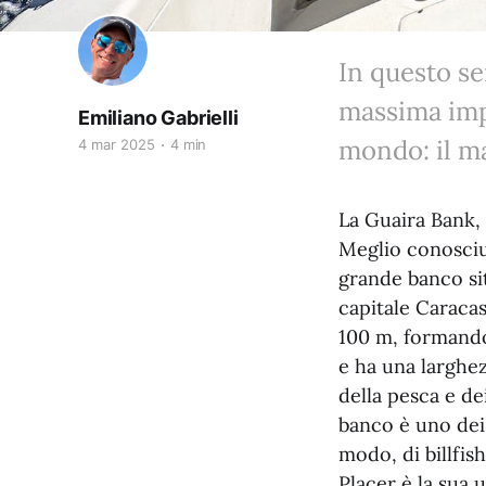
In questo se
massima impo
Emiliano Gabrielli
mondo: il ma
4 mar 2025
4 min
La Guaira Bank, 
Meglio conosciu
grande banco sit
capitale Caracas
100 m, formando
e ha una larghez
della pesca e d
banco è uno dei 
modo, di billfis
Placer è la sua 