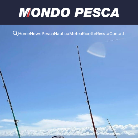
Home
News
Pesca
Nautica
Meteo
Ricette
Rivista
Contatti