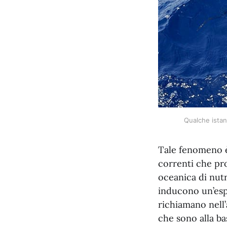
Qualche istant
Tale fenomeno è 
correnti che pro
oceanica di nutr
inducono un’esp
richiamano nell’
che sono alla ba