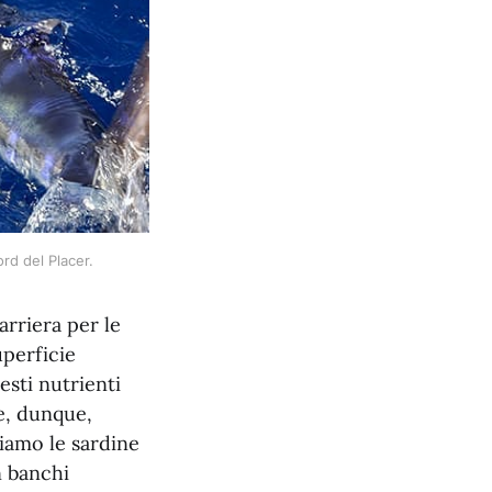
ord del Placer.
rriera per le
uperficie
esti nutrienti
e, dunque,
viamo le sardine
n banchi