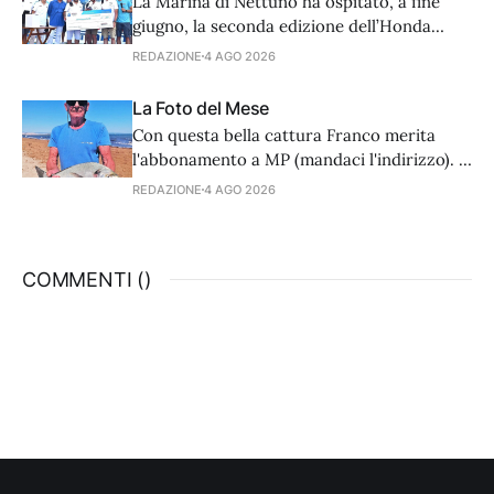
La Marina di Nettuno ha ospitato, a fine
giugno, la seconda edizione dell’Honda
Marine Cup, un meeting di pesca al tonno
REDAZIONE
4 AGO 2026
aperto ai proprietari di fuoribordo della
casa nipponica.
La Foto del Mese
Con questa bella cattura Franco merita
l'abbonamento a MP (mandaci l'indirizzo). E
voi, cosa aspettate a inviarci le vostre
REDAZIONE
4 AGO 2026
catture? Spedite a info@mondopesca.it,
potete essere fortunati e meritevoli.
COMMENTI (
)