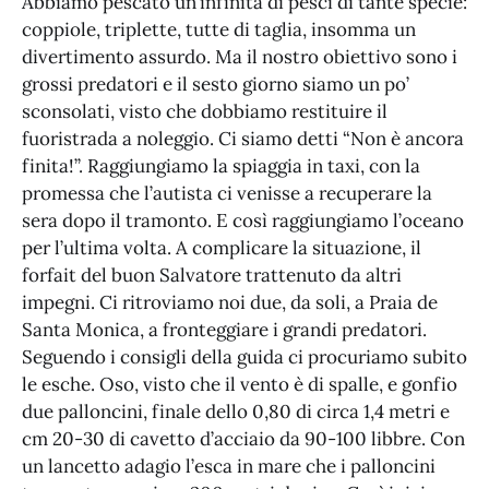
Abbiamo pescato un’infinità di pesci di tante specie:
coppiole, triplette, tutte di taglia, insomma un
divertimento assurdo. Ma il nostro obiettivo sono i
grossi predatori e il sesto giorno siamo un po’
sconsolati, visto che dobbiamo restituire il
fuoristrada a noleggio. Ci siamo detti “Non è ancora
finita!”. Raggiungiamo la spiaggia in taxi, con la
promessa che l’autista ci venisse a recuperare la
sera dopo il tramonto. E così raggiungiamo l’oceano
per l’ultima volta. A complicare la situazione, il
forfait del buon Salvatore trattenuto da altri
impegni. Ci ritroviamo noi due, da soli, a Praia de
Santa Monica, a fronteggiare i grandi predatori.
Seguendo i consigli della guida ci procuriamo subito
le esche. Oso, visto che il vento è di spalle, e gonfio
due palloncini, finale dello 0,80 di circa 1,4 metri e
cm 20-30 di cavetto d’acciaio da 90-100 libbre. Con
un lancetto adagio l’esca in mare che i palloncini