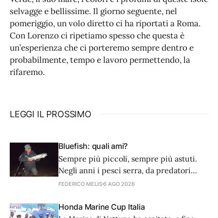
selvagge e bellissime. Il giorno seguente, nel
pomeriggio, un volo diretto ci ha riportati a Roma.
Con Lorenzo ci ripetiamo spesso che questa è
un’esperienza che ci porteremo sempre dentro e
probabilmente, tempo e lavoro permettendo, la
rifaremo.
LEGGI IL PROSSIMO
Bluefish: quali ami?
Sempre più piccoli, sempre più astuti.
Negli anni i pesci serra, da predatori
golosi e avventati, sembra siano diventati
FEDERICO MELIS
6 AGO 2026
più accorti nell’arte dell’attacco. Noi
dobbiamo adattare tecnica e
Honda Marine Cup Italia
attrezzatura. Partiamo dagli ami.