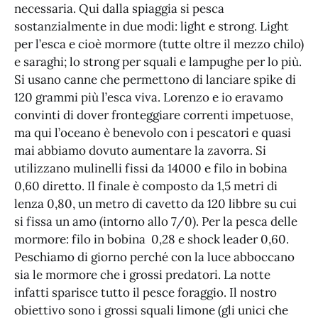
necessaria. Qui dalla spiaggia si pesca
sostanzialmente in due modi: light e strong. Light
per l’esca e cioè mormore (tutte oltre il mezzo chilo)
e saraghi; lo strong per squali e lampughe per lo più.
Si usano canne che permettono di lanciare spike di
120 grammi più l’esca viva. Lorenzo e io eravamo
convinti di dover fronteggiare correnti impetuose,
ma qui l’oceano è benevolo con i pescatori e quasi
mai abbiamo dovuto aumentare la zavorra. Si
utilizzano mulinelli fissi da 14000 e filo in bobina
0,60 diretto. Il finale è composto da 1,5 metri di
lenza 0,80, un metro di cavetto da 120 libbre su cui
si fissa un amo (intorno allo 7/0). Per la pesca delle
mormore: filo in bobina 0,28 e shock leader 0,60.
Peschiamo di giorno perché con la luce abboccano
sia le mormore che i grossi predatori. La notte
infatti sparisce tutto il pesce foraggio. Il nostro
obiettivo sono i grossi squali limone (gli unici che