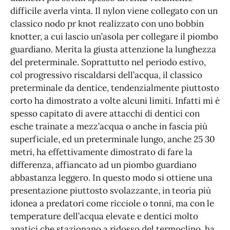
difficile averla vinta. Il nylon viene collegato con un
classico nodo pr knot realizzato con uno bobbin
knotter, a cui lascio un’asola per collegare il piombo
guardiano. Merita la giusta attenzione la lunghezza
del preterminale. Soprattutto nel periodo estivo,
col progressivo riscaldarsi dell’acqua, il classico
preterminale da dentice, tendenzialmente piuttosto
corto ha dimostrato a volte alcuni limiti. Infatti mi è
spesso capitato di avere attacchi di dentici con
esche trainate a mezz’acqua o anche in fascia più
superficiale, ed un preterminale lungo, anche 25 30
metri, ha effettivamente dimostrato di fare la
differenza, affiancato ad un piombo guardiano
abbastanza leggero. In questo modo si ottiene una
presentazione piuttosto svolazzante, in teoria più
idonea a predatori come ricciole o tonni, ma con le
temperature dell’acqua elevate e dentici molto
apatici che stazionano a ridosso del termoclino, ha