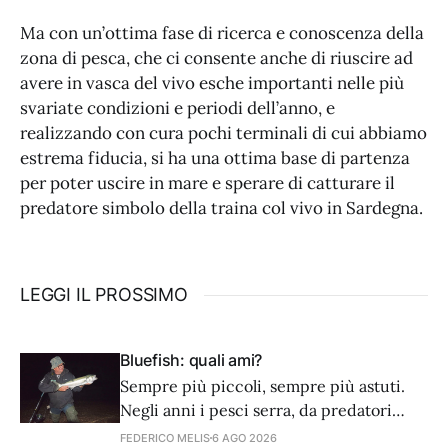
Ma con un’ottima fase di ricerca e conoscenza della
zona di pesca, che ci consente anche di riuscire ad
avere in vasca del vivo esche importanti nelle più
svariate condizioni e periodi dell’anno, e
realizzando con cura pochi terminali di cui abbiamo
estrema fiducia, si ha una ottima base di partenza
per poter uscire in mare e sperare di catturare il
predatore simbolo della traina col vivo in Sardegna.
LEGGI IL PROSSIMO
Bluefish: quali ami?
Sempre più piccoli, sempre più astuti.
Negli anni i pesci serra, da predatori
golosi e avventati, sembra siano diventati
FEDERICO MELIS
6 AGO 2026