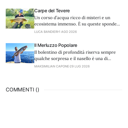
più accorti nell’arte dell’attacco. Noi
dobbiamo adattare tecnica e
Carpe del Tevere
attrezzatura. Partiamo dagli ami.
Un corso d’acqua ricco di misteri e un
ecosistema immenso. È su queste sponde
che ho calato le mie lenze innumerevoli
LUCA BANDIERI
1 AGO 2026
volte, a caccia di quelle carpe selvatiche
che partono a razzo e ti fanno infuocare la
Il Merluzzo Popolare
frizione.
Il bolentino di profondità riserva sempre
qualche sorpresa e il nasello è una di
queste. Non è una preda molto divertente,
MAKSIMILIAN CAPONE
29 LUG 2026
ma una volta a bordo è sempre festa,
preludio di un ottimo pasto per le sue
inconfondibili delicate, gustose e bianche
COMMENTI (
)
carni.