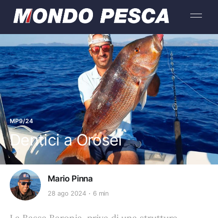
MP9/24
Dentici a Orosei
Mario Pinna
28 ago 2024
6 min