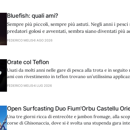
Bluefish: quali ami?
Sempre più piccoli, sempre più astuti. Negli anni i pesci 
predatori golosi e avventati, sembra siano diventati più ac
dell’attacco. Noi dobbiamo adattare tecnica e attrezzatur
FEDERICO MELIS
6 AGO 2026
ami.
Orate col Teflon
Usati da molti anni nelle gare di pesca alla trota e in seguito n
ami con rivestimento in teflon trovano un’utilissima applica
mare, nella caccia delle orate, grazie ad alcune caratteristic
FEDERICO MELIS
4 LUG 2026
micidiali.
Open Surfcasting Duo Fium'Orbu Castellu Ori
Una tre giorni ricca di entrecôte e jambon fromage, alla scop
corse di Ghisonaccia, dove si è svolta una stupenda gara int
resoconto completo di chi ha partecipato al contest e di sic