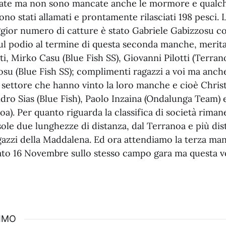
iate ma non sono mancate anche le mormore e qualche 
ono stati allamati e prontamente rilasciati 198 pesci. L
ggior numero di catture è stato Gabriele Gabizzosu c
 sul podio al termine di questa seconda manche, merit
nti, Mirko Casu (Blue Fish SS), Giovanni Pilotti (Terran
su (Blue Fish SS); complimenti ragazzi a voi ma anche 
 settore che hanno vinto la loro manche e cioè Christ
dro Sias (Blue Fish), Paolo Inzaina (Ondalunga Team) 
oa). Per quanto riguarda la classifica di società rimane
 sole due lunghezze di distanza, dal Terranoa e più di
agazzi della Maddalena. Ed ora attendiamo la terza ma
o 16 Novembre sullo stesso campo gara ma questa vo
SIMO