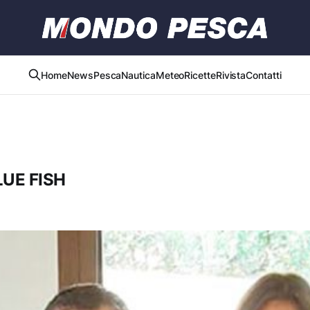
Home
News
Pesca
Nautica
Meteo
Ricette
Rivista
Contatti
UE FISH