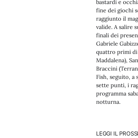
bastardi e occh
fine dei giochi s
raggiunto il ma
valide. A salire
finali dei prese
Gabriele Gabizzo
quattro primi di
Maddalena), San
Braccini (Terran
Fish, seguito, a
sette punti, i r
programma sabat
notturna.
LEGGI IL PROS