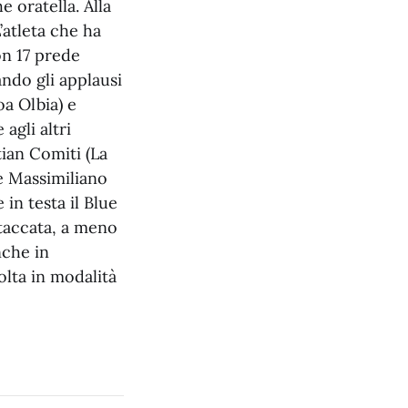
oratella. Alla
’atleta che ha
on 17 prede
ando gli applausi
oa Olbia) e
agli altri
ian Comiti (La
e Massimiliano
 in testa il Blue
staccata, a meno
nche in
lta in modalità