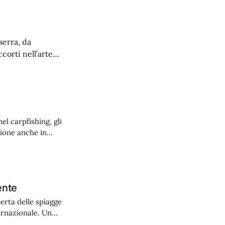
serra, da
corti nell’arte
a. Partiamo dagli
el carpfishing, gli
zione anche in
he che li rendono
ente
erta delle spiagge
ernazionale. Un
uro vorrà tornarci.