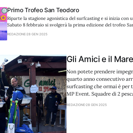
Primo Trofeo San Teodoro
Riparte la stagione agonistica del surfcasting e si inizia con u
Sabato 8 febbraio si svolgerà la prima edizione del trofeo S
manifestazione è organizzata dai ragazzi dell’Asd San Teodor
REDAZIONE
28 GEN 2025
svolgerà presso il Museo della civiltà del mare, a San Teodoro
Gli Amici e il Mar
Non potete prendere impegni pe
quarto anno consecutivo arriv
surfcasting che ormai è per t
MP Event. Squadre di 2 pesc
REDAZIONE
28 GEN 2025