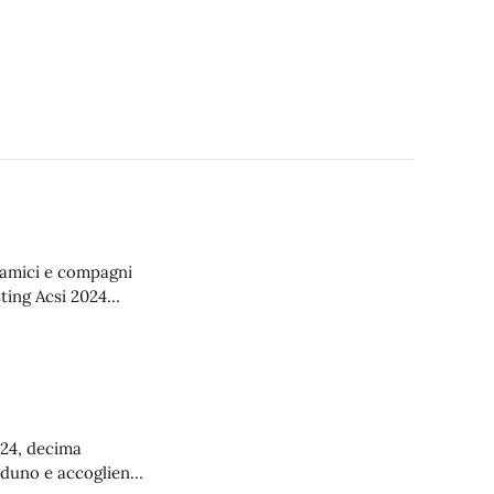
a amici e compagni
ting Acsi 2024
lla gente e belle
on di
024, decima
Raduno e accoglienza