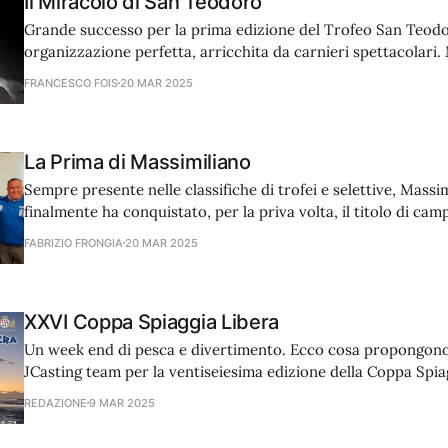
Il Miracolo di San Teodoro
Grande successo per la prima edizione del Trofeo San Teod
organizzazione perfetta, arricchita da carnieri spettacolari.
sono uscite?
FRANCESCO FOIS
20 MAR 2025
La Prima di Massimiliano
Sempre presente nelle classifiche di trofei e selettive, Massi
finalmente ha conquistato, per la priva volta, il titolo di cam
Nuoro. Un successo che evidenzia le sue grandi doti tecniche, 
FABRIZIO FRONGIA
20 MAR 2025
che propongono gli spot dell’est.
XXVI Coppa Spiaggia Libera
Un week end di pesca e divertimento. Ecco cosa propongono 
JCasting team per la ventiseiesima edizione della Coppa Spia
gara di surfcasting negli anni è diventata una classica del ca
REDAZIONE
9 MAR 2025
formula è rimasta pressocché immutata: campo libero con 
2