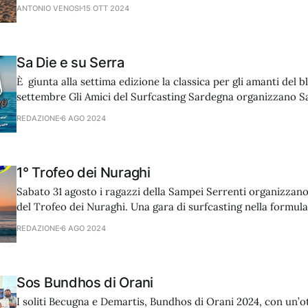
presso Il Primavera in località Magazzeno costa sud Salerno 
ANTONIO VENOSI
15 OTT 2024
gara puntuale ore 16:00. Piccolo inconveniente tecnico alla
Sa Die e su Serra
È giunta alla settima edizione la classica per gli amanti del b
settembre Gli Amici del Surfcasting Sardegna organizzano Sa
gara di surfcasting dedicata esclusivamente alla pesca del pr
REDAZIONE
6 AGO 2024
affilati. Il campo gara si estenderà dal Poetto a Is Arenas. Piz
1° Trofeo dei Nuraghi
Sabato 31 agosto i ragazzi della Sampei Serrenti organizzano
del Trofeo dei Nuraghi. Una gara di surfcasting nella formula
di due pescatori. Il campo gara è immenso e comprende tutte
REDAZIONE
6 AGO 2024
Sardegna. Ricca premiazione anche grazie a Yuki, sponsor tec
Sos Bundhos di Orani
I soliti Becugna e Demartis, Bundhos di Orani 2024, con un’o