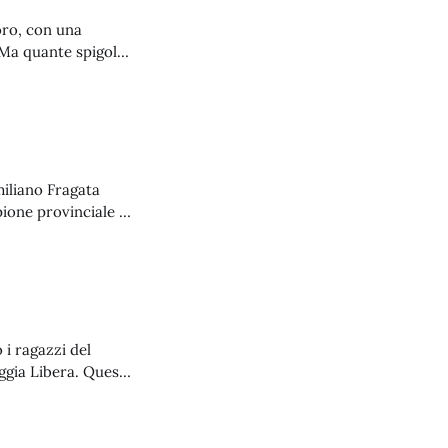
oro, con una
 Ma quante spigole
miliano Fragata
pione provinciale di
viste le difficoltà
i ragazzi del
ggia Libera. Questa
lendario sardo e la
squadre formate da