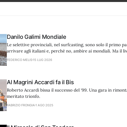
Danilo Galimi Mondiale
Le selettive provinciali, nel surfcasting, sono solo il primo p
arrivare agli italiani e, perché no, ambire ai mondiali. Ma il li
altissimo perché il regolamento, basato sull’utilizzo di un’un
FEDERICO MELIS
15 LUG 2026
and release e sulla misurazione dei pesci con una speciale
Al Magrini Accardi fa il Bis
Roberto Accardi bissa il successo del ‘99. Una gara in rimont
meritato trionfo.
FABRIZIO FRONGIA
1 AGO 2025