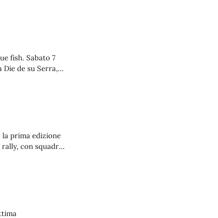
e invio al campo di
 stampante
lue fish. Sabato 7
 Die de su Serra,
edatore dai denti
zeria
 la prima edizione
 rally, con squadre
 le spiagge della
nico della società.
ttima