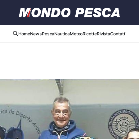
Home
News
Pesca
Nautica
Meteo
Ricette
Rivista
Contatti