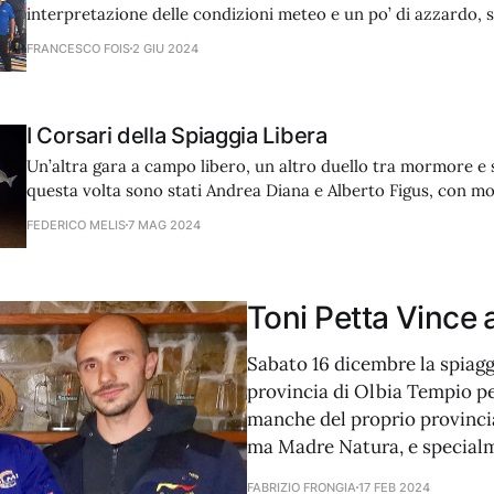
interpretazione delle condizioni meteo e un po’ di azzardo, s
trofeo dell’Onda Blu.
FRANCESCO FOIS
2 GIU 2024
I Corsari della Spiaggia Libera
Un’altra gara a campo libero, un altro duello tra mormore e 
questa volta sono stati Andrea Diana e Alberto Figus, con 
appena sopra Matteo Zucca e Fausto Meloni con i saraghi di 
FEDERICO MELIS
7 MAG 2024
E per Andrea è arrivato il triplete!
Toni Petta Vince 
Sabato 16 dicembre la spiaggi
provincia di Olbia Tempio per
manche del proprio provincia
ma Madre Natura, e specialme
FABRIZIO FRONGIA
17 FEB 2024