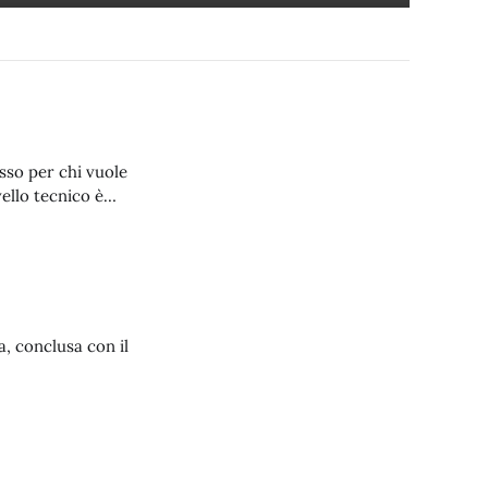
asso per chi vuole
vello tecnico è
ica canna, sul catch
a, conclusa con il