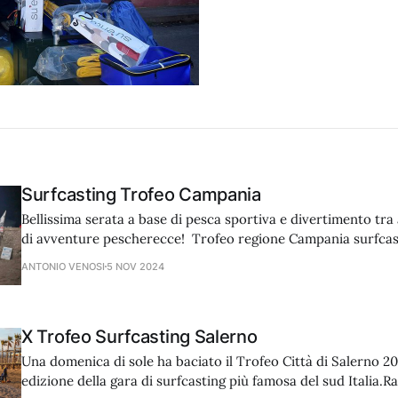
Surfcasting Trofeo Campania
Bellissima serata a base di pesca sportiva e divertimento tr
di avventure pescherecce! Trofeo regione Campania surfcas
ancora una volta ''funestato'' da bel tempo, mare perfetto, be
ANTONIO VENOSI
5 NOV 2024
compagnia. Tantissimi gli intervenuti che si sono sfidati a su
X Trofeo Surfcasting Salerno
Una domenica di sole ha baciato il Trofeo Città di Salerno 2
edizione della gara di surfcasting più famosa del sud Italia.