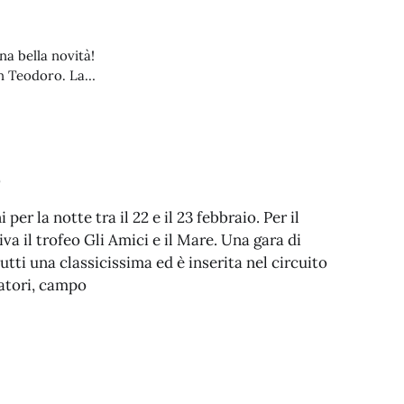
na bella novità!
an Teodoro. La
o. Il raduno si
. Il
e
r la notte tra il 22 e il 23 febbraio. Per il
a il trofeo Gli Amici e il Mare. Una gara di
utti una classicissima ed è inserita nel circuito
atori, campo