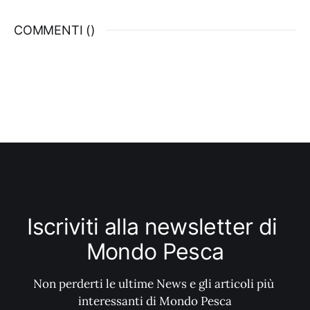
energico e se avviene in superficie,
altamente spettacolare. Stiamo parlando
COMMENTI (
)
dei big barracuda.
Iscriviti alla newsletter di 
Mondo Pesca
Non perderti le ultime News e gli articoli più 
interessanti di Mondo Pesca