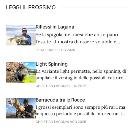
LEGGI IL PROSSIMO
Riflessi in Laguna
Se la spigola, nei mesi che anticipano
l’estate, dimostra di essere volubile e
lunatica, noi non dobbiamo esser da
REDAZIONE
15 LUG 2026
meno e adattare di conseguenza la
nostra tecnica. Ecco come affronta una
Light Spinning
giornata di spinning alla spigola Sergio
La variante light permette, nello spnning, di
Tarantola, appassionato e esperto di
ampliare il ventaglio delle possibili catture
questa tecnica.
in modo quasi infinito, rendendo questo
CHRISTIAN LACONI
11 LUG 2026
approccio il più adatto per chi si avvicina
per la prima volta alla pesca con gli
Barracuda tra le Rocce
artificiali.
I grossi esemplari sono sempre più rari, ma
in questo periodo è possibile intercettarli
dalle scogliere che si affacciano su spot con
CHRISTIAN LACONI
4 AGO 2025
acqua medio profonda. L'attacco è sempre