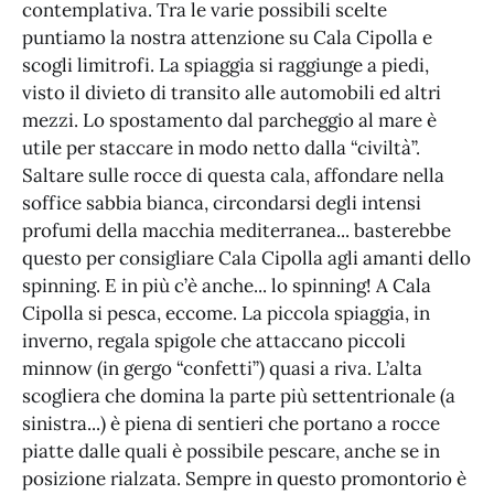
contemplativa. Tra le varie possibili scelte
puntiamo la nostra attenzione su Cala Cipolla e
scogli limitrofi. La spiaggia si raggiunge a piedi,
visto il divieto di transito alle automobili ed altri
mezzi. Lo spostamento dal parcheggio al mare è
utile per staccare in modo netto dalla “civiltà”.
Saltare sulle rocce di questa cala, affondare nella
soffice sabbia bianca, circondarsi degli intensi
profumi della macchia mediterranea... basterebbe
questo per consigliare Cala Cipolla agli amanti dello
spinning. E in più c’è anche... lo spinning! A Cala
Cipolla si pesca, eccome. La piccola spiaggia, in
inverno, regala spigole che attaccano piccoli
minnow (in gergo “confetti”) quasi a riva. L’alta
scogliera che domina la parte più settentrionale (a
sinistra...) è piena di sentieri che portano a rocce
piatte dalle quali è possibile pescare, anche se in
posizione rialzata. Sempre in questo promontorio è