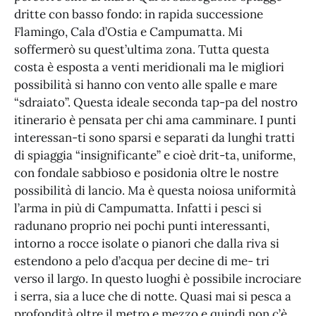
dritte con basso fondo: in rapida successione
Flamingo, Cala d’Ostia e Campumatta. Mi
soffermerò su quest’ultima zona. Tutta questa
costa è esposta a venti meridionali ma le migliori
possibilità si hanno con vento alle spalle e mare
“sdraiato”. Questa ideale seconda tap-pa del nostro
itinerario è pensata per chi ama camminare. I punti
interessan-ti sono sparsi e separati da lunghi tratti
di spiaggia “insignificante” e cioè drit-ta, uniforme,
con fondale sabbioso e posidonia oltre le nostre
possibilità di lancio. Ma è questa noiosa uniformità
l’arma in più di Campumatta. Infatti i pesci si
radunano proprio nei pochi punti interessanti,
intorno a rocce isolate o pianori che dalla riva si
estendono a pelo d’acqua per decine di me- tri
verso il largo. In questo luoghi è possibile incrociare
i serra, sia a luce che di notte. Quasi mai si pesca a
profondità oltre il metro e mezzo e quindi non c’è