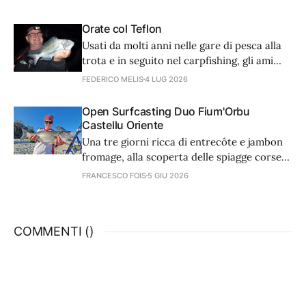
più accorti nell’arte dell’attacco. Noi
dobbiamo adattare tecnica e
Orate col Teflon
attrezzatura. Partiamo dagli ami.
Usati da molti anni nelle gare di pesca alla
trota e in seguito nel carpfishing, gli ami
con rivestimento in teflon trovano
FEDERICO MELIS
4 LUG 2026
un’utilissima applicazione anche in mare,
nella caccia delle orate, grazie ad alcune
Open Surfcasting Duo Fium'Orbu
caratteristiche che li rendono micidiali.
Castellu Oriente
Una tre giorni ricca di entrecôte e jambon
fromage, alla scoperta delle spiagge corse
di Ghisonaccia, dove si è svolta una
FRANCESCO FOIS
5 GIU 2026
stupenda gara internazionale. Un
resoconto completo di chi ha partecipato al
contest e di sicuro vorrà tornarci.
COMMENTI (
)