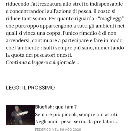
riducendo l’attrezzatura allo stretto indispensabile
e concentrandoci sull’azione di pesca, il costo si
riduce tantissimo. Per quanto riguarda i “magheggi”
che purtroppo appartengono a tutti gli ambienti nei
quali si vinca una coppa, l’unico rimedio è di non
arrendersi, continuare a partecipare e fare in modo
che l’ambiente risulti sempre più sano, aumentando
la quota dei pescatori onesti.
Continua a leggere sul giornale...
LEGGI IL PROSSIMO
Bluefish: quali ami?
Sempre più piccoli, sempre più astuti.
Negli anni i pesci serra, da predatori
golosi e avventati, sembra siano diventati
FEDERICO MELIS
6 AGO 2026