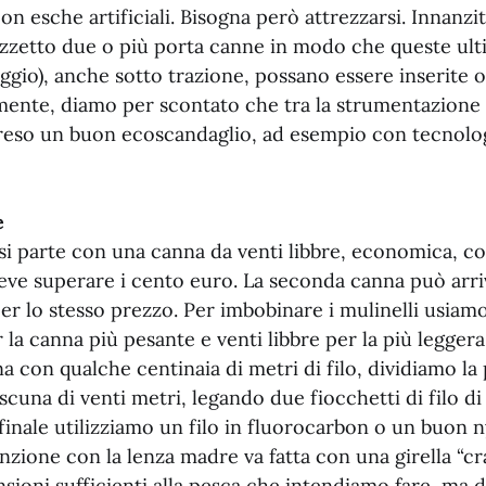
con esche artificiali. Bisogna però attrezzarsi. Innanz
ozzetto due o più porta canne in modo che queste ult
aggio), anche sotto trazione, possano essere inserite 
lmente, diamo per scontato che tra la strumentazione 
eso un buon ecoscandaglio, ad esempio con tecnolog
e
si parte con una canna da venti libbre, economica, c
eve superare i cento euro. La seconda canna può arri
er lo stesso prezzo. Per imbobinare i mulinelli usiam
r la canna più pesante e venti libbre per la più legger
na con qualche centinaia di metri di filo, dividiamo la 
ascuna di venti metri, legando due fiocchetti di filo di
finale utilizziamo un filo in fluorocarbon o un buon 
unzione con la lenza madre va fatta con una girella “cr
sioni sufficienti alla pesca che intendiamo fare, ma 