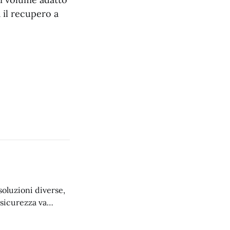
a il recupero a
soluzioni diverse,
a sicurezza va
le soluzioni.