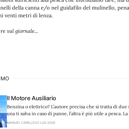
anelli della canna e/o nel guidafilo del mulinello, pen
i venti metri di lenza.
e sul giornale...
SIMO
Il Motore Ausiliario
Benzina o elettrico? L’autore precisa che si tratta di due 
una ti salva in caso di panne, l’altra è più utile a pesca. L
privilegiata quindi la dotazione ideale prevede entrambe 
MANUEL CARILLO
22 LUG 2026