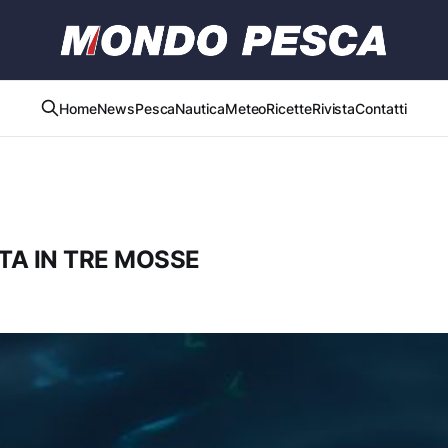
Home
News
Pesca
Nautica
Meteo
Ricette
Rivista
Contatti
A IN TRE MOSSE