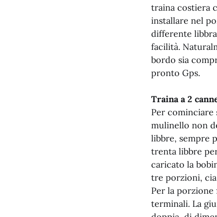
traina costiera 
installare nel p
differente libbr
facilità. Natura
bordo sia compr
pronto Gps.
Traina a 2 cann
Per cominciare 
mulinello non d
libbre, sempre p
trenta libbre pe
caricato la bobi
tre porzioni, ci
Per la porzione 
terminali. La gi
doppia, di dimen