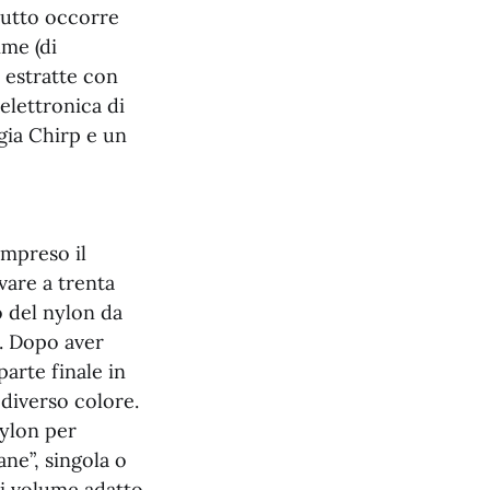
itutto occorre
ime (di
o estratte con
elettronica di
ia Chirp e un
ompreso il
vare a trenta
o del nylon da
a. Dopo aver
parte finale in
 diverso colore.
nylon per
ane”, singola o
di volume adatto