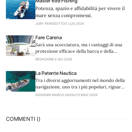
Master 699 Fishing
Potenza, spazio e affidabilità per vivere il
mare senza compromessi.
JURY PERISSOTTO
2 LUG 2026
Fare Carena
Sarà una scocciatura, ma i vantaggi di una
protezione efficace della barca e della
prevenzione dell'incrostazione dello scafo
REDAZIONE
3 GIU 2026
sono incommensurabili.
La Patente Nautica
Tra i diversi aggiornamenti nel mondo della
navigazione, uno tra i più popolari, riguarda
la patente nautica.
GIOVANNI MARCO SASSU
13 MAG 2026
COMMENTI (
)