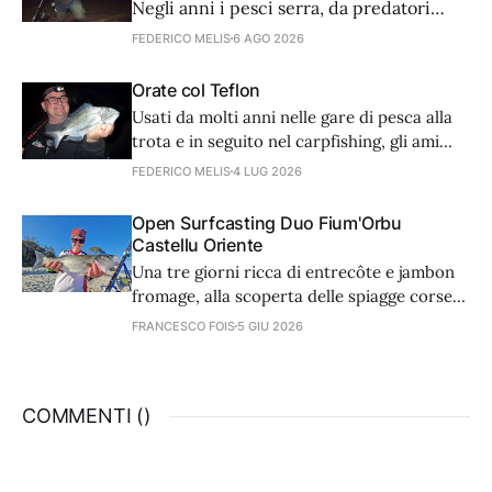
Negli anni i pesci serra, da predatori
golosi e avventati, sembra siano diventati
FEDERICO MELIS
6 AGO 2026
più accorti nell’arte dell’attacco. Noi
dobbiamo adattare tecnica e
Orate col Teflon
attrezzatura. Partiamo dagli ami.
Usati da molti anni nelle gare di pesca alla
trota e in seguito nel carpfishing, gli ami
con rivestimento in teflon trovano
FEDERICO MELIS
4 LUG 2026
un’utilissima applicazione anche in mare,
nella caccia delle orate, grazie ad alcune
Open Surfcasting Duo Fium'Orbu
caratteristiche che li rendono micidiali.
Castellu Oriente
Una tre giorni ricca di entrecôte e jambon
fromage, alla scoperta delle spiagge corse
di Ghisonaccia, dove si è svolta una
FRANCESCO FOIS
5 GIU 2026
stupenda gara internazionale. Un
resoconto completo di chi ha partecipato al
contest e di sicuro vorrà tornarci.
COMMENTI (
)