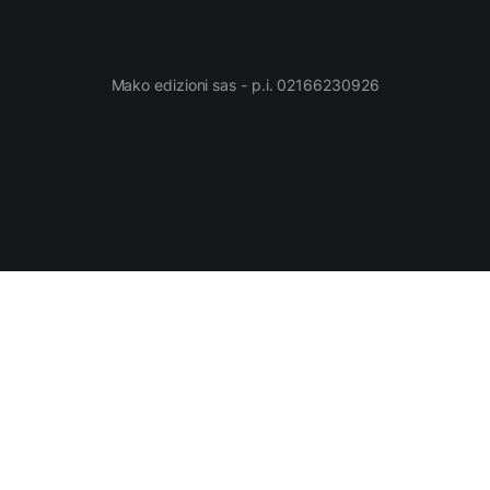
Mako edizioni sas - p.i. 02166230926