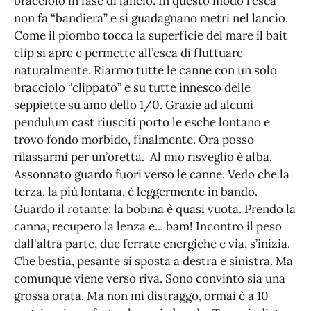
bracciolo in fase di lancio. In questo modo l’esca
non fa “bandiera” e si guadagnano metri nel lancio.
Come il piombo tocca la superficie del mare il bait
clip si apre e permette all’esca di fluttuare
naturalmente. Riarmo tutte le canne con un solo
bracciolo “clippato” e su tutte innesco delle
seppiette su amo dello 1/0. Grazie ad alcuni
pendulum cast riusciti porto le esche lontano e
trovo fondo morbido, finalmente. Ora posso
rilassarmi per un’oretta. Al mio risveglio è alba.
Assonnato guardo fuori verso le canne. Vedo che la
terza, la più lontana, è leggermente in bando.
Guardo il rotante: la bobina è quasi vuota. Prendo la
canna, recupero la lenza e... bam! Incontro il peso
dall'altra parte, due ferrate energiche e via, s’inizia.
Che bestia, pesante si sposta a destra e sinistra. Ma
comunque viene verso riva. Sono convinto sia una
grossa orata. Ma non mi distraggo, ormai è a 10