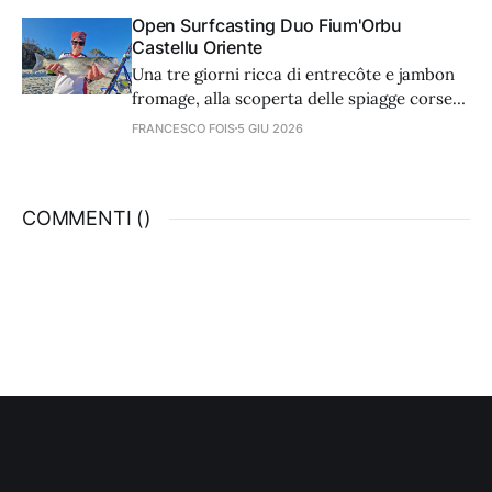
nella caccia delle orate, grazie ad alcune
Open Surfcasting Duo Fium'Orbu
caratteristiche che li rendono micidiali.
Castellu Oriente
Una tre giorni ricca di entrecôte e jambon
fromage, alla scoperta delle spiagge corse
di Ghisonaccia, dove si è svolta una
FRANCESCO FOIS
5 GIU 2026
stupenda gara internazionale. Un
resoconto completo di chi ha partecipato al
contest e di sicuro vorrà tornarci.
COMMENTI (
)