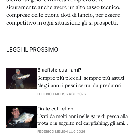
sicuramente anche avere un alto tasso tecnico,
comprese delle buone doti di lancio, per essere
competitivo in ogni situazione gli si prospetti.
LEGGI IL PROSSIMO
Bluefish: quali ami?
Sempre più piccoli, sempre più astuti.
Negli anni i pesci serra, da predatori
golosi e avventati, sembra siano diventati
FEDERICO MELIS
6 AGO 2026
più accorti nell’arte dell’attacco. Noi
dobbiamo adattare tecnica e
Orate col Teflon
attrezzatura. Partiamo dagli ami.
Usati da molti anni nelle gare di pesca alla
trota e in seguito nel carpfishing, gli ami
con rivestimento in teflon trovano
FEDERICO MELIS
4 LUG 2026
un’utilissima applicazione anche in mare,