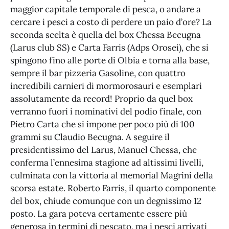
maggior capitale temporale di pesca, o andare a
cercare i pesci a costo di perdere un paio d’ore? La
seconda scelta è quella del box Chessa Becugna
(Larus club SS) e Carta Farris (Adps Orosei), che si
spingono fino alle porte di Olbia e torna alla base,
sempre il bar pizzeria Gasoline, con quattro
incredibili carnieri di mormorosauri e esemplari
assolutamente da record! Proprio da quel box
verranno fuori i nominativi del podio finale, con
Pietro Carta che si impone per poco più di 100
grammi su Claudio Becugna. A seguire il
presidentissimo del Larus, Manuel Chessa, che
conferma l’ennesima stagione ad altissimi livelli,
culminata con la vittoria al memorial Magrini della
scorsa estate. Roberto Farris, il quarto componente
del box, chiude comunque con un degnissimo 12
posto. La gara poteva certamente essere più
generosa in termini di pescato, ma i pesci arrivati