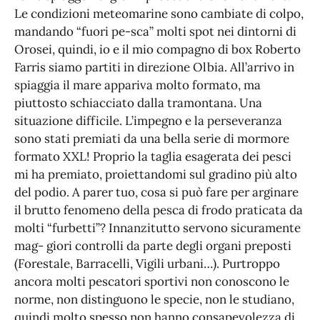
Le condizioni meteomarine sono cambiate di colpo,
mandando “fuori pe-sca” molti spot nei dintorni di
Orosei, quindi, io e il mio compagno di box Roberto
Farris siamo partiti in direzione Olbia. All’arrivo in
spiaggia il mare appariva molto formato, ma
piuttosto schiacciato dalla tramontana. Una
situazione difficile. L’impegno e la perseveranza
sono stati premiati da una bella serie di mormore
formato XXL! Proprio la taglia esagerata dei pesci
mi ha premiato, proiettandomi sul gradino più alto
del podio. A parer tuo, cosa si può fare per arginare
il brutto fenomeno della pesca di frodo praticata da
molti “furbetti”? Innanzitutto servono sicuramente
mag- giori controlli da parte degli organi preposti
(Forestale, Barracelli, Vigili urbani…). Purtroppo
ancora molti pescatori sportivi non conoscono le
norme, non distinguono le specie, non le studiano,
quindi molto spesso non hanno consapevolezza di