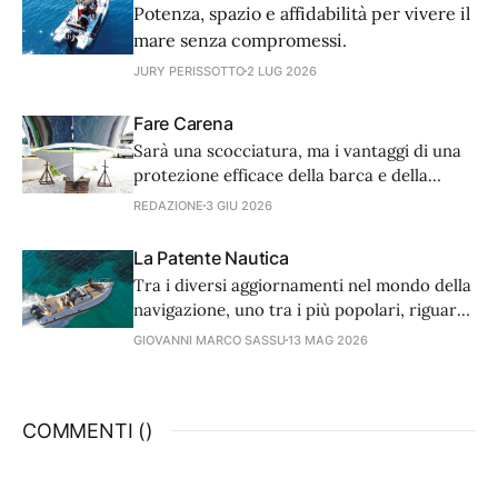
Potenza, spazio e affidabilità per vivere il
mare senza compromessi.
JURY PERISSOTTO
2 LUG 2026
Fare Carena
Sarà una scocciatura, ma i vantaggi di una
protezione efficace della barca e della
prevenzione dell'incrostazione dello scafo
REDAZIONE
3 GIU 2026
sono incommensurabili.
La Patente Nautica
Tra i diversi aggiornamenti nel mondo della
navigazione, uno tra i più popolari, riguarda
la patente nautica.
GIOVANNI MARCO SASSU
13 MAG 2026
COMMENTI (
)