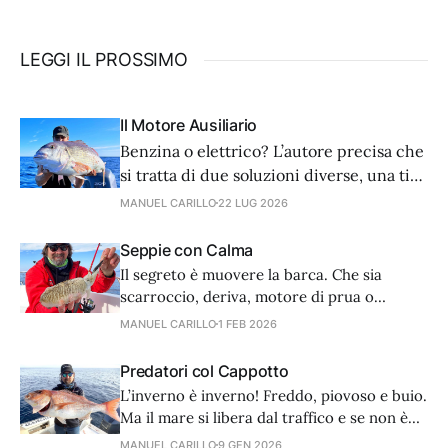
LEGGI IL PROSSIMO
Il Motore Ausiliario
Benzina o elettrico? L’autore precisa che
si tratta di due soluzioni diverse, una ti
salva in caso di panne, l’altra è più utile a
MANUEL CARILLO
22 LUG 2026
pesca. La sicurezza va privilegiata quindi
la dotazione ideale prevede entrambe le
Seppie con Calma
soluzioni.
Il segreto è muovere la barca. Che sia
scarroccio, deriva, motore di prua o
ausiliario, poco importa se la velocità è di
MANUEL CARILLO
1 FEB 2026
0,5 nodi.
Predatori col Cappotto
L’inverno è inverno! Freddo, piovoso e buio.
Ma il mare si libera dal traffico e se non è
troppo mosso, si possono praticare con
MANUEL CARILLO
9 GEN 2026