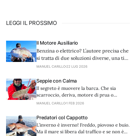
LEGGI IL PROSSIMO
Il Motore Ausiliario
Benzina o elettrico? L’autore precisa che
si tratta di due soluzioni diverse, una ti
salva in caso di panne, l’altra è più utile a
MANUEL CARILLO
22 LUG 2026
pesca. La sicurezza va privilegiata quindi
la dotazione ideale prevede entrambe le
Seppie con Calma
soluzioni.
Il segreto è muovere la barca. Che sia
scarroccio, deriva, motore di prua o
ausiliario, poco importa se la velocità è di
MANUEL CARILLO
1 FEB 2026
0,5 nodi.
Predatori col Cappotto
L’inverno è inverno! Freddo, piovoso e buio.
Ma il mare si libera dal traffico e se non è