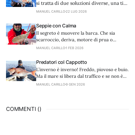
si tratta di due soluzioni diverse, una ti
salva in caso di panne, l’altra è più utile a
MANUEL CARILLO
22 LUG 2026
pesca. La sicurezza va privilegiata quindi
la dotazione ideale prevede entrambe le
Seppie con Calma
soluzioni.
Il segreto è muovere la barca. Che sia
scarroccio, deriva, motore di prua o
ausiliario, poco importa se la velocità è di
MANUEL CARILLO
1 FEB 2026
0,5 nodi.
Predatori col Cappotto
L’inverno è inverno! Freddo, piovoso e buio.
Ma il mare si libera dal traffico e se non è
troppo mosso, si possono praticare con
MANUEL CARILLO
9 GEN 2026
successo molte tecniche, vedi traina,
vertical e bolentino.
COMMENTI (
)