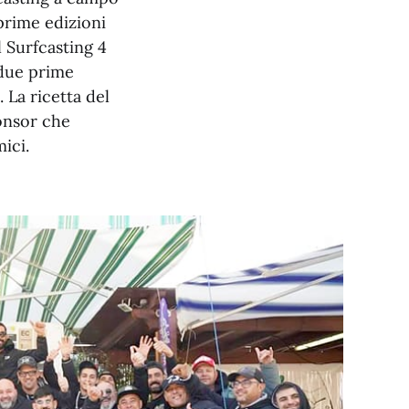
prime edizioni
 Surfcasting 4
 due prime
 La ricetta del
ponsor che
ici.