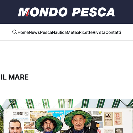
Home
News
Pesca
Nautica
Meteo
Ricette
Rivista
Contatti
 IL MARE