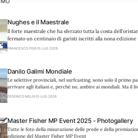
SIMO
Nughes e il Maestrale
Il forte maestrale che ha sferzato tutta la costa dell’orist
fermato un centinaio di garisti iscritti alla nona edizione 
migliore è stato Salvatore Nughes.
FRANCESCO FOIS
15 LUG 2026
Danilo Galimi Mondiale
Le selettive provinciali, nel surfcasting, sono solo il primo p
arrivare agli italiani e, perché no, ambire ai mondiali. Ma il li
altissimo perché il regolamento, basato sull’utilizzo di un’un
FEDERICO MELIS
15 LUG 2026
and release e sulla misurazione dei pesci con una speciale
Master Fisher MP Event 2025 - Photogallery
Tutte le foto della misurazione delle prede e della premiazio
edizione del Master Fisher MP Event