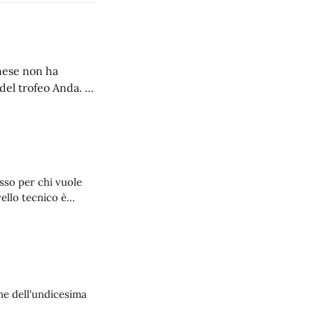
anese non ha
del trofeo Anda. Il
asso per chi vuole
vello tecnico è
ica canna, sul catch
ne dell'undicesima