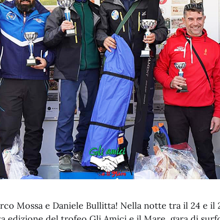
co Mossa e Daniele Bullitta! Nella notte tra il 24 e il 
za edizione del trofeo Gli Amici e il Mare, gara di sur