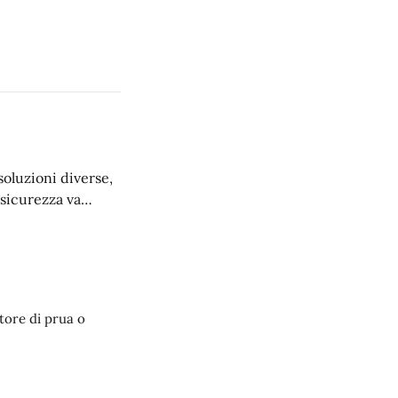
soluzioni diverse,
a sicurezza va
le soluzioni.
tore di prua o