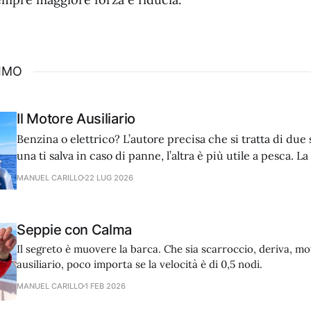
SIMO
Il Motore Ausiliario
Benzina o elettrico? L’autore precisa che si tratta di due 
una ti salva in caso di panne, l’altra è più utile a pesca. L
privilegiata quindi la dotazione ideale prevede entrambe 
MANUEL CARILLO
22 LUG 2026
Seppie con Calma
Il segreto è muovere la barca. Che sia scarroccio, deriva, mo
ausiliario, poco importa se la velocità è di 0,5 nodi.
MANUEL CARILLO
1 FEB 2026