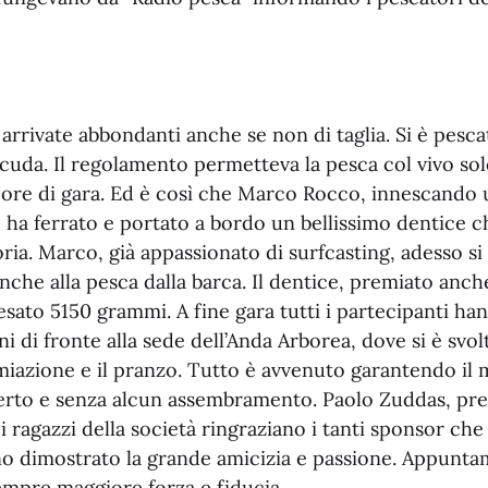
arrivate abbondanti anche se non di taglia. Si è pesca
acuda. Il regolamento permetteva la pesca col vivo so
e ore di gara. Ed è così che Marco Rocco, innescando 
ha ferrato e portato a bordo un bellissimo dentice ch
toria. Marco, già appassionato di surfcasting, adesso si
 anche alla pesca dalla barca. Il dentice, premiato an
esato 5150 grammi. A fine gara tutti i partecipanti ha
i di fronte alla sede dell’Anda Arborea, dove si è svolt
miazione e il pranzo. Tutto è avvenuto garantendo il 
aperto e senza alcun assembramento. Paolo Zuddas, pr
i i ragazzi della società ringraziano i tanti sponsor ch
o dimostrato la grande amicizia e passione. Appunta
mpre maggiore forza e fiducia.