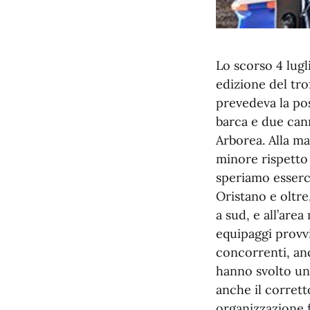
Lo scorso 4 lugl
edizione del tro
prevedeva la po
barca e due cann
Arborea. Alla m
minore rispetto 
speriamo esserci 
Oristano e oltre
a sud, e all’are
equipaggi provvi
concorrenti, an
hanno svolto un
anche il corrett
organizzazione 