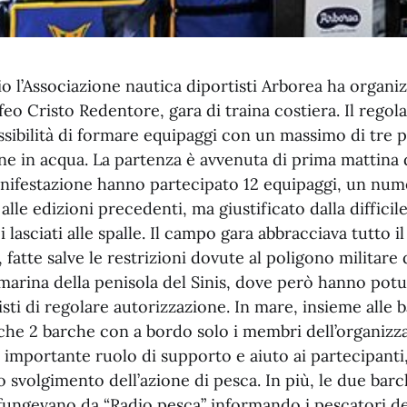
io l’Associazione nautica diportisti Arborea ha organiz
feo Cristo Redentore, gara di traina costiera. Il rego
ssibilità di formare equipaggi con un massimo di tre 
e in acqua. La partenza è avvenuta di prima mattina d
anifestazione hanno partecipato 12 equipaggi, un nu
alle edizioni precedenti, ma giustificato dalla difficil
lasciati alle spalle. Il campo gara abbracciava tutto il
, fatte salve le restrizioni dovute al poligono militare
a marina della penisola del Sinis, dove però hanno potu
sti di regolare autorizzazione. In mare, insieme alle 
che 2 barche con a bordo solo i membri dell’organizz
 importante ruolo di supporto e aiuto ai partecipant
o svolgimento dell’azione di pesca. In più, le due bar
fungevano da “Radio pesca” informando i pescatori de