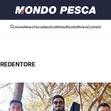
Home
News
Pesca
Nautica
Meteo
Ricette
Rivista
Contatti
L REDENTORE