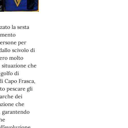
zato la sesta
lamento
persone per
allo scivolo di
mero molto
e situazione che
 golfo di
 di Capo Frasca,
to pescare gli
barche dei
azione che
i, garantendo
che
ll’evoluzione