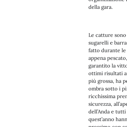
della gara.
Le catture sono 
sugarelli e barr
fatto durante l
appena pescato, 
garantito la vit
ottimi risultati
più grossa, ha p
ombra sotto i pin
ricchissima pre
sicurezza, all’
dell’Anda e tutt
quest’anno hann
prossimo con se