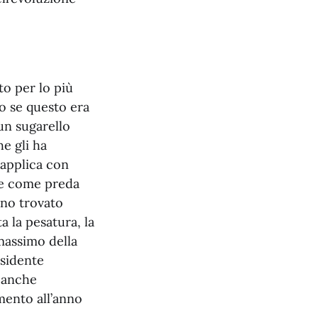
to per lo più
lo se questo era
un sugarello
e gli ha
 applica con
che come preda
nno trovato
a la pesatura, la
massimo della
esidente
e anche
mento all’anno