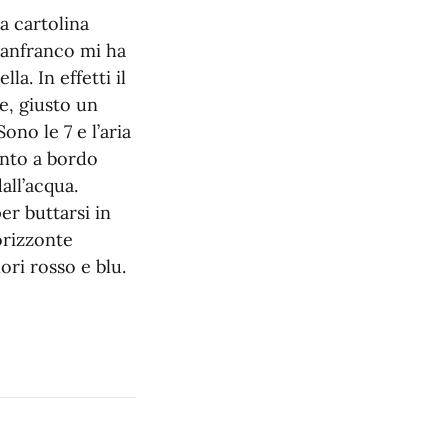
na cartolina
ianfranco mi ha
a. In effetti il
te, giusto un
no le 7 e l’aria
onto a bordo
all’acqua.
r buttarsi in
orizzonte
ori rosso e blu.