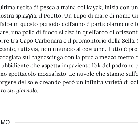
’ultima uscita di pesca a traina col kayak, inizia con u
nostra spiaggia, il Poetto. Un Lupo di mare di nome G
’alba in questo periodo dell’anno è particolarmente bell
are, una palla di fuoco si alza in quell’arco di orizzon
rre tra Capo Carbonara e il promontorio della Sella. So
zzante, tuttavia, non rinuncio al costume. Tutto è pr
adagiata sul bagnasciuga con la prua a mezzo metro d
ubbidiente che aspetta impaziente l’ok del padrone pe
no spettacolo mozzafiato. Le nuvole che stanno sull’
rgere del sole creando però un infinita varietà di col
e sul giornale...
SIMO