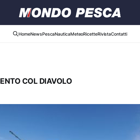
Home
News
Pesca
Nautica
Meteo
Ricette
Rivista
Contatti
ENTO COL DIAVOLO