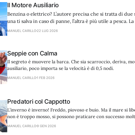
Il Motore Ausiliario
Benzina o elettrico? L’autore precisa che si tratta di due 
una ti salva in caso di panne, l’altra è più utile a pesca. L
privilegiata quindi la dotazione ideale prevede entrambe 
MANUEL CARILLO
22 LUG 2026
Seppie con Calma
Il segreto è muovere la barca. Che sia scarroccio, deriva, mo
ausiliario, poco importa se la velocità è di 0,5 nodi.
MANUEL CARILLO
1 FEB 2026
Predatori col Cappotto
L’inverno è inverno! Freddo, piovoso e buio. Ma il mare si libe
non è troppo mosso, si possono praticare con successo molt
traina, vertical e bolentino.
MANUEL CARILLO
9 GEN 2026