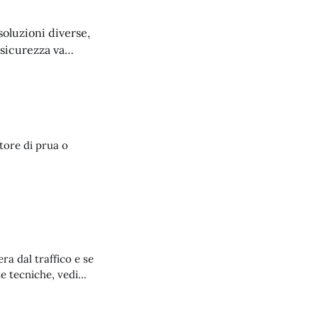
soluzioni diverse,
a sicurezza va
le soluzioni.
tore di prua o
ra dal traffico e se
e tecniche, vedi