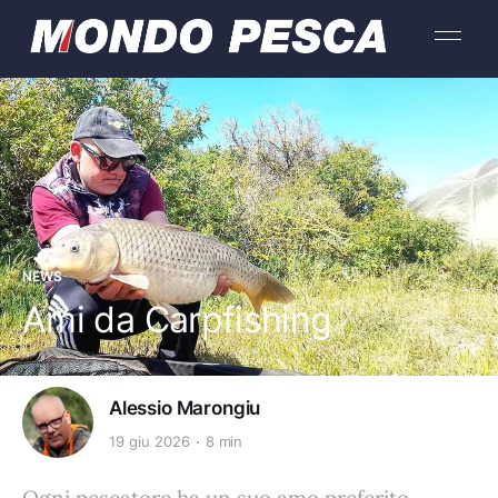
NEWS
Ami da Carpfishing
Alessio Marongiu
19 giu 2026
8 min