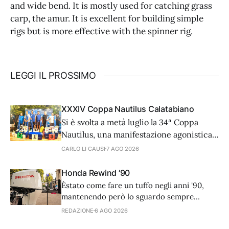
and wide bend. It is mostly used for catching grass
carp, the amur. It is excellent for building simple
rigs but is more effective with the spinner rig.
LEGGI IL PROSSIMO
XXXIV Coppa Nautilus Calatabiano
Si è svolta a metà luglio la 34ª Coppa
Nautilus, una manifestazione agonistica
di alto livello tecnico che ha visto 81
CARLO LI CAUSI
7 AGO 2026
coppie provenienti da diverse regioni
d'Italia e dall'estero, cimentarsi in una
Honda Rewind ‘90
prova di surfcasting. In una serata
Èstato come fare un tuffo negli anni '90,
caratterizzata da condizioni meteo-
mantenendo però lo sguardo sempre
marine ottimali, il vero
rivolto al futuro. L’8 luglio scorso, nella
REDAZIONE
6 AGO 2026
splendida cornice di Casina Valadier, nel