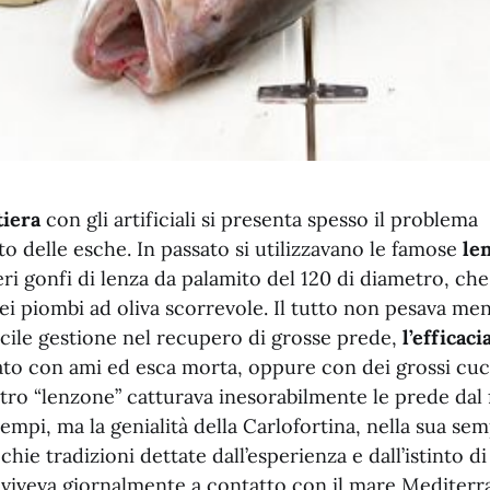
tiera
con gli artificiali si presenta spesso il problema
o delle esche. In passato si utilizzavano le famose
len
ri gonfi di lenza da palamito del 120 di diametro, che
i piombi ad oliva scorrevole. Il tutto non pesava men
acile gestione nel recupero di grosse prede,
l’efficac
ato con ami ed esca morta, oppure con dei grossi cuc
ostro “lenzone” catturava inesorabilmente le prede dal 
empi, ma la genialità della Carlofortina, nella sua semp
hie tradizioni dettate dall’esperienza e dall’istinto di
 viveva giornalmente a contatto con il mare Mediterr