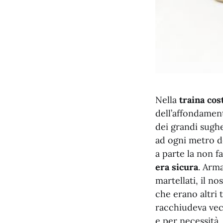
Nella
traina cos
dell’affondament
dei grandi sughe
ad ogni metro de
a parte la non f
era sicura
. Arm
martellati, il n
che erano altri t
racchiudeva vecc
e per necessità,