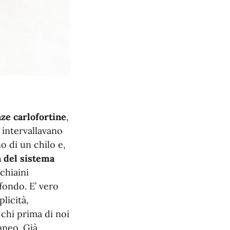
ze carlofortine
,
 intervallavano
o di un chilo e,
ia del sistema
chiaini
fondo. E’ vero
licità,
 chi prima di noi
aneo. Già,