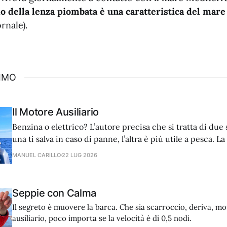
o della lenza piombata è una caratteristica del mar
rnale).
SIMO
Il Motore Ausiliario
Benzina o elettrico? L’autore precisa che si tratta di due 
una ti salva in caso di panne, l’altra è più utile a pesca. L
privilegiata quindi la dotazione ideale prevede entrambe 
MANUEL CARILLO
22 LUG 2026
Seppie con Calma
Il segreto è muovere la barca. Che sia scarroccio, deriva, mo
ausiliario, poco importa se la velocità è di 0,5 nodi.