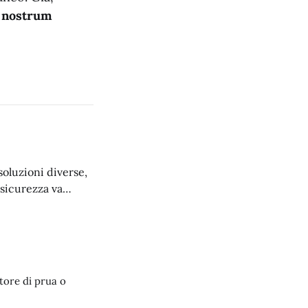
e nostrum
soluzioni diverse,
a sicurezza va
le soluzioni.
tore di prua o