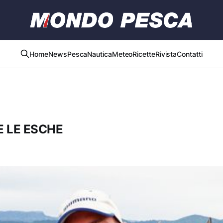
Home
News
Pesca
Nautica
Meteo
Ricette
Rivista
Contatti
 LE ESCHE