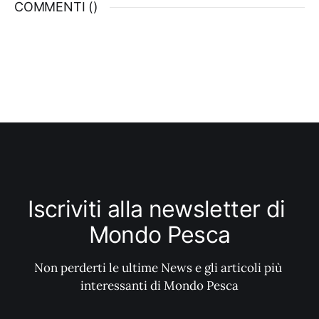
COMMENTI (
)
condizioni meteo-marine ottimali, il vero
Iscriviti alla newsletter di 
Mondo Pesca
Non perderti le ultime News e gli articoli più 
interessanti di Mondo Pesca