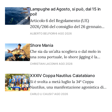
Lampughe ad Agosto, si può, dal 15 in
poi!
Articolo 6 del Regolamento (UE)
2026/266 del consiglio del 26 gennaio
2026, che stabilisce, per il 2026, le
ALBERTO BELFIORI
9 AGO 2026
possibilità di pesca applicabili nel Mar
Mediterraneo e nel Mar Nero per alcuni
Shore Mania
stock e gruppi di stock ittici, recita:
Che sia da un’alta scogliera o dal molo in
Lampuga 1.Il presente articolo si applica
una zona portuale, lo shore jigging è la
a tutte le attività
tecnica di spinning più efficace per i grossi
CHRISTIAN LACONI
9 AGO 2026
predatori. Canna, mulinello e filo devono
essere della massima qualità.
XXXIV Coppa Nautilus Calatabiano
Si è svolta a metà luglio la 34ª Coppa
Nautilus, una manifestazione agonistica di
alto livello tecnico che ha visto 81 coppie
CARLO LI CAUSI
7 AGO 2026
provenienti da diverse regioni d'Italia e
dall'estero, cimentarsi in una prova di
surfcasting. In una serata caratterizzata da