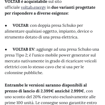
VOLTAB è acquistabile
sul sito
ufficiale
voltab.energy
in
due varianti progettate
per rispondere a diverse esigenze
:
●
VOLTAB
:
con doppia presa Schuko per
alimentare qualsiasi oggetto, impianto, device o
strumento dotato di una presa elettrica.
●
VOLTAB EV
: aggiunge ad una presa Schuko una
presa Tipo 2; è l’unico mobile power generator sul
mercato nativamente in grado di ricaricare veicoli
elettrici con lo stesso cavo che si usa per le
colonnine pubbliche.
Entrambe le versioni saranno disponibili al
prezzo di lancio di 2.399€ anziché 2.999€
, con
uno sconto del 20% riservato esclusivamente alle
prime 100 unità. Le consegne sono garantite entro