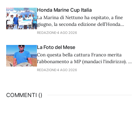
più accorti nell’arte dell’attacco. Noi
dobbiamo adattare tecnica e
Honda Marine Cup Italia
attrezzatura. Partiamo dagli ami.
La Marina di Nettuno ha ospitato, a fine
giugno, la seconda edizione dell’Honda
Marine Cup, un meeting di pesca al tonno
REDAZIONE
4 AGO 2026
aperto ai proprietari di fuoribordo della
casa nipponica.
La Foto del Mese
Con questa bella cattura Franco merita
l'abbonamento a MP (mandaci l'indirizzo). E
voi, cosa aspettate a inviarci le vostre
REDAZIONE
4 AGO 2026
catture? Spedite a info@mondopesca.it,
potete essere fortunati e meritevoli.
COMMENTI (
)