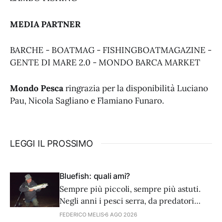
MEDIA PARTNER
BARCHE - BOATMAG - FISHINGBOATMAGAZINE -
GENTE DI MARE 2.0 - MONDO BARCA MARKET
Mondo Pesca
ringrazia per la disponibilità Luciano
Pau, Nicola Sagliano e Flamiano Funaro.
LEGGI IL PROSSIMO
Bluefish: quali ami?
Sempre più piccoli, sempre più astuti.
Negli anni i pesci serra, da predatori
golosi e avventati, sembra siano diventati
FEDERICO MELIS
6 AGO 2026