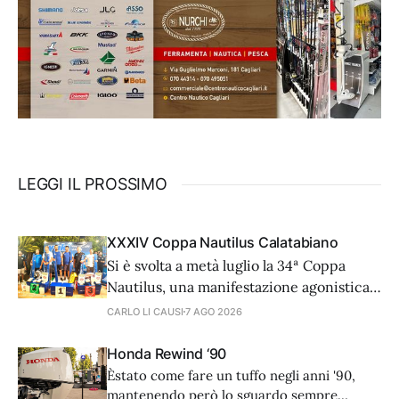
LEGGI IL PROSSIMO
XXXIV Coppa Nautilus Calatabiano
Si è svolta a metà luglio la 34ª Coppa
Nautilus, una manifestazione agonistica
di alto livello tecnico che ha visto 81
CARLO LI CAUSI
7 AGO 2026
coppie provenienti da diverse regioni
d'Italia e dall'estero, cimentarsi in una
Honda Rewind ‘90
prova di surfcasting. In una serata
Èstato come fare un tuffo negli anni '90,
caratterizzata da condizioni meteo-
mantenendo però lo sguardo sempre