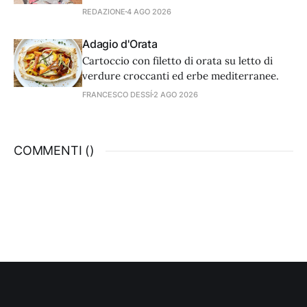
voi, cosa aspettate a inviarci le vostre
REDAZIONE
4 AGO 2026
catture? Spedite a info@mondopesca.it,
potete essere fortunati e meritevoli.
Adagio d'Orata
Cartoccio con filetto di orata su letto di
verdure croccanti ed erbe mediterranee.
FRANCESCO DESSÍ
2 AGO 2026
COMMENTI (
)