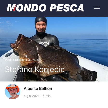
PROTAGONISTI-APNEA
Stefano Konjedic
Alberto Belfiori
4 giu 2021
5 min