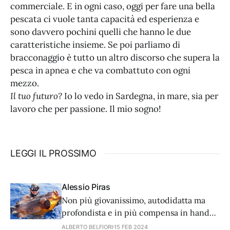
commerciale. E in ogni caso, oggi per fare una bella
pescata ci vuole tanta capacità ed esperienza e
sono davvero pochini quelli che hanno le due
caratteristiche insieme. Se poi parliamo di
bracconaggio è tutto un altro discorso che supera la
pesca in apnea e che va combattuto con ogni
mezzo.
Il tuo futuro?
Io lo vedo in Sardegna, in mare, sia per
lavoro che per passione. Il mio sogno!
LEGGI IL PROSSIMO
Alessio Piras
Non più giovanissimo, autodidatta ma
profondista e in più compensa in hand
free. Eccovi alcune pillole del trascorso
ALBERTO BELFIORI
15 FEB 2024