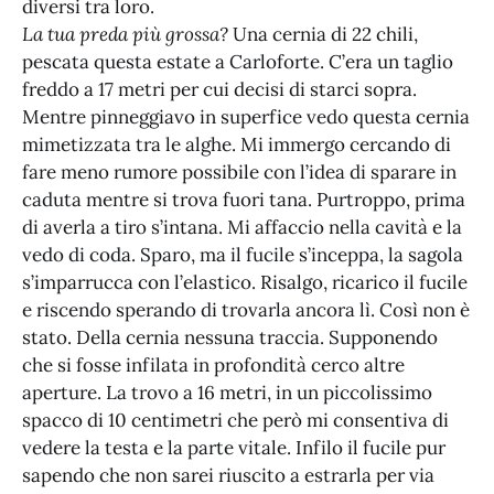
diversi tra loro.
La tua preda più grossa?
Una cernia di 22 chili,
pescata questa estate a Carloforte. C’era un taglio
freddo a 17 metri per cui decisi di starci sopra.
Mentre pinneggiavo in superfice vedo questa cernia
mimetizzata tra le alghe. Mi immergo cercando di
fare meno rumore possibile con l’idea di sparare in
caduta mentre si trova fuori tana. Purtroppo, prima
di averla a tiro s’intana. Mi affaccio nella cavità e la
vedo di coda. Sparo, ma il fucile s’inceppa, la sagola
s’imparrucca con l’elastico. Risalgo, ricarico il fucile
e riscendo sperando di trovarla ancora lì. Così non è
stato. Della cernia nessuna traccia. Supponendo
che si fosse infilata in profondità cerco altre
aperture. La trovo a 16 metri, in un piccolissimo
spacco di 10 centimetri che però mi consentiva di
vedere la testa e la parte vitale. Infilo il fucile pur
sapendo che non sarei riuscito a estrarla per via