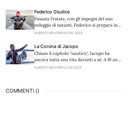
di questo pescatore che ha fatto della sua
passione una professione.
Federico Giudice
Passata l’estate, con gli impegni del suo
noleggio di natanti, Federico si prepara in
attesa del Campionato italiano assoluto di
ALBERTO BELFIORI
25 DIC 2023
giugno. Ma vediamo cosa ci racconta del
suo passato.
La Corona di Jacopo
Chiuso il capitolo "nautico", Jacopo ha
ancora tutta una vita davanti a sé. A 19 anni
può dedicarsi a tempo pieno alla pesca e
ALBERTO BELFIORI
2 LUG 2023
alla costruzione dei suoi apprezzati fucili
artigianali. Gli stessi che già a 16 anni
l'hanno consacrato il re del legno e del
COMMENTI (
)
doppio elastico.