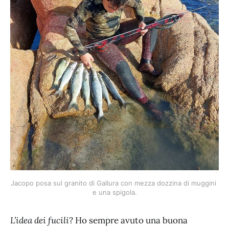
Jacopo posa sul granito di Gallura con mezza dozzina di muggini 
e una spigola.
L’idea dei fucili
? Ho sempre avuto una buona