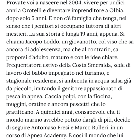
P
rovate voi a nascere nel 2004, vivere per undici
anni a Orotelli e diventare imprenditore a Olbia,
dopo solo 5 anni. E non c’è famiglia che tenga, nel
senso che i genitori si occupano tuttora di altri
mestieri. La sua storia è lunga 19 anni, appena. Si
chiama Jacopo Loddo, un giovanotto, col viso che sa
ancora di adolescenza, ma che al contrario, sa
proporsi d’adulto, maturo e con le idee chiare.
Frequentatore estivo della Costa Smeralda, sede di
lavoro del babbo impegnato nel turismo, e
stagionale residenza, si ambienta in acqua salsa già
da piccolo, imitando il genitore appassionato di
pesca in apnea. Caccia polpi, con la fiocina,
muggini, oratine e ancora pescetti che lo
gratificano. A quindici anni, consapevole che il
mondo marino avrebbe potuto dargli di più, decide
di seguire Antomaso Fresi e Marco Bulleri, in un
corso di Apnea Academy. E così il mondo che lui