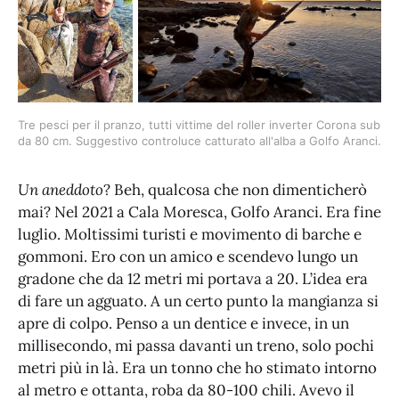
Tre pesci per il pranzo, tutti vittime del roller inverter Corona sub 
da 80 cm. Suggestivo controluce catturato all'alba a Golfo Aranci.
Un aneddoto
? Beh, qualcosa che non dimenticherò
mai? Nel 2021 a Cala Moresca, Golfo Aranci. Era fine
luglio. Moltissimi turisti e movimento di barche e
gommoni. Ero con un amico e scendevo lungo un
gradone che da 12 metri mi portava a 20. L’idea era
di fare un agguato. A un certo punto la mangianza si
apre di colpo. Penso a un dentice e invece, in un
millisecondo, mi passa davanti un treno, solo pochi
metri più in là. Era un tonno che ho stimato intorno
al metro e ottanta, roba da 80-100 chili. Avevo il