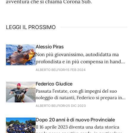
avventura che si chiama Corona Sub.
LEGGI IL PROSSIMO
Alessio Piras
Non più giovanissimo, autodidatta ma
profondista e in più compensa in hand
free. Eccovi alcune pillole del trascorso
ALBERTO BELFIORI
15 FEB 2024
di questo pescatore che ha fatto della sua
passione una professione.
Federico Giudice
Passata l’estate, con gli impegni del suo
noleggio di natanti, Federico si prepara in
attesa del Campionato italiano assoluto di
ALBERTO BELFIORI
25 DIC 2023
giugno. Ma vediamo cosa ci racconta del
suo passato.
Dopo 20 anni è di nuovo Provinciale
Il 16 aprile 2023 diventa una data storica