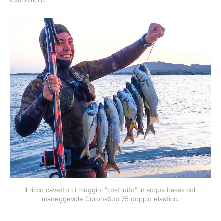
Il ricco cavetto di muggini "costruito" in acqua bassa col 
maneggevole CoronaSub 75 doppio elastico.