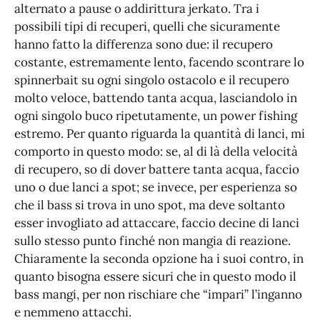
alternato a pause o addirittura jerkato. Tra i
possibili tipi di recuperi, quelli che sicuramente
hanno fatto la differenza sono due: il recupero
costante, estremamente lento, facendo scontrare lo
spinnerbait su ogni singolo ostacolo e il recupero
molto veloce, battendo tanta acqua, lasciandolo in
ogni singolo buco ripetutamente, un power fishing
estremo. Per quanto riguarda la quantità di lanci, mi
comporto in questo modo: se, al di là della velocità
di recupero, so di dover battere tanta acqua, faccio
uno o due lanci a spot; se invece, per esperienza so
che il bass si trova in uno spot, ma deve soltanto
esser invogliato ad attaccare, faccio decine di lanci
sullo stesso punto finché non mangia di reazione.
Chiaramente la seconda opzione ha i suoi contro, in
quanto bisogna essere sicuri che in questo modo il
bass mangi, per non rischiare che “impari” l’inganno
e nemmeno attacchi.