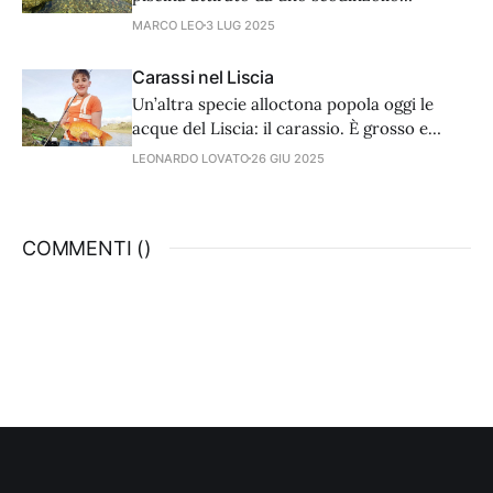
prepotente.
MARCO LEO
3 LUG 2025
Carassi nel Liscia
Un’altra specie alloctona popola oggi le
acque del Liscia: il carassio. È grosso e
variamente colorato ma la pesca non è
LEONARDO LOVATO
26 GIU 2025
semplicissima.
COMMENTI (
)