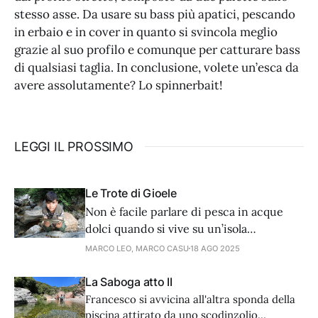
stesso asse. Da usare su bass più apatici, pescando
in erbaio e in cover in quanto si svincola meglio
grazie al suo profilo e comunque per catturare bass
di qualsiasi taglia. In conclusione, volete un’esca da
avere assolutamente? Lo spinnerbait!
LEGGI IL PROSSIMO
Le Trote di Gioele
Non è facile parlare di pesca in acque
dolci quando si vive su un’isola
circondata dal mare. Ma se c’è una pesca
MARCO LEO, MARCO CASU
18 AGO 2025
che storicamente è legata alle acque
interne di montagna e ne racchiude
La Saboga atto II
storia e un fascino tutto proprio, quella è
Francesco si avvicina all'altra sponda della
sicuramente la pesca alla trota.
piscina attirato da uno scodinzolio