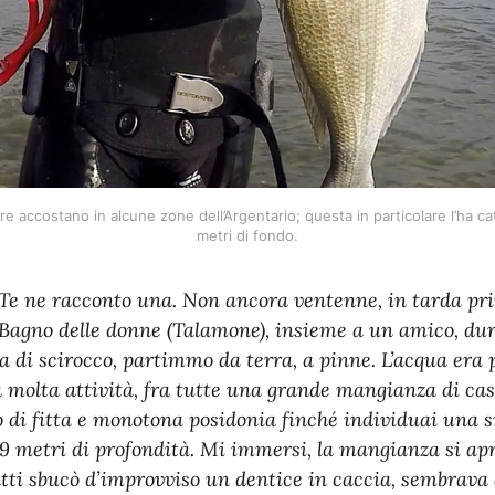
 accostano in alcune zone dell’Argentario; questa in particolare l’ha catt
metri di fondo.
Te ne racconto una. Non ancora ventenne, in tarda pr
 Bagno delle donne (Talamone), insieme a un amico, du
 di scirocco, partimmo da terra, a pinne. L’acqua era 
a molta attività, fra tutte una grande mangianza di cas
o di fitta e monotona posidonia finché individuai una 
9 metri di profondità. Mi immersi, la mangianza si ap
tti sbucò d’improvviso un dentice in caccia, sembrava