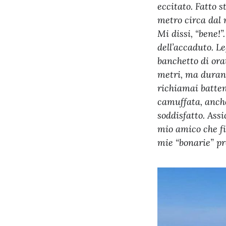
eccitato. Fatto 
metro circa dal 
Mi dissi, “bene!
dell’accaduto. L
banchetto di ora
metri, ma durante
richiamai battend
camuffata, anche
soddisfatto. Ass
mio amico che fi
mie “bonarie” pre