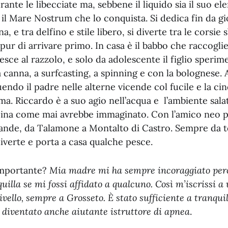
rante le libecciate ma, sebbene il liquido sia il suo e
 il Mare Nostrum che lo conquista. Si dedica fin da gi
na, e tra delfino e stile libero, si diverte tra le corsie
 pur di arrivare primo. In casa è il babbo che raccoglie
esce al razzolo, e solo da adolescente il figlio sperime
a canna, a surfcasting, a spinning e con la bolognese. A
endo il padre nelle alterne vicende col fucile e la ci
a. Riccardo è a suo agio nell’acqua e l’ambiente salat
scina come mai avrebbe immaginato. Con l’amico neo p
bande, da Talamone a Montalto di Castro. Sempre da t
iverte e porta a casa qualche pesce.
importante?
Mia madre mi ha sempre incoraggiato però
uilla se mi fossi affidato a qualcuno. Così m’iscrissi a
vello, sempre a Grosseto. È stato sufficiente a tranquil
diventato anche aiutante istruttore di apnea
.