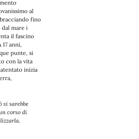
lemento
ovanissimo al
 sbracciando fino
 dal mare i
nta il fascino
 17 anni,
nque punte, si
o con la vita
atentato inizia
erra,
 si sarebbe
 un corso di
lizzarla.