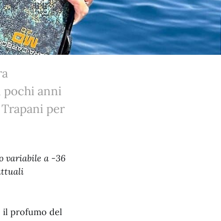
ra
n pochi anni
a Trapani per
o variabile a -36
ttuali
 il profumo del