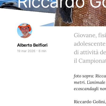
Riccardo Go
Giovane, fis
adolescente,
Alberto Belfiori
di attività 
19 mar 2026
6 min
il Campionat
foto sopra: Ricca
metri. L’animale 
ecoscandagli non
Riccardo Golini,