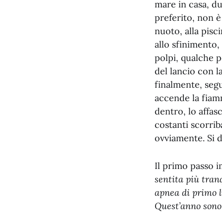
mare in casa, du
preferito, non è
nuoto, alla pisci
allo sfinimento,
polpi, qualche p
del lancio con l
finalmente, segu
accende la fiamm
dentro, lo affa
costanti scorri
ovviamente. Si d
Il primo passo 
sentita più tranq
apnea di primo li
Quest’anno sono 