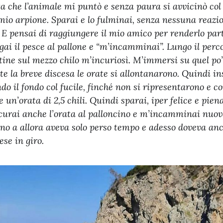
sta che l’animale mi puntò e senza paura si avvicinò co
mio arpione. Sparai e lo fulminai, senza nessuna reazi
”. E pensai di raggiungere il mio amico per renderlo par
egai il pesce al pallone e “m’incamminai”. Lungo il perc
tine sul mezzo chilo m’incuriosì. M’immersi su quel po’
 la breve discesa le orate si allontanarono. Quindi insi
o il fondo col fucile, finché non si ripresentarono e co
 un’orata di 2,5 chili. Quindi sparai, iper felice e pie
icurai anche l’orata al palloncino e m’incamminai nuov
no a allora aveva solo perso tempo e adesso doveva anc
se in giro.