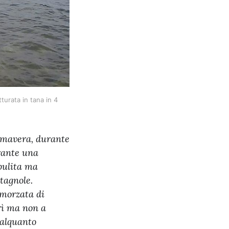
urata in tana in 4 
imavera, durante
rante una
pulita ma
tagnole.
smorzata di
rì ma non a
 alquanto