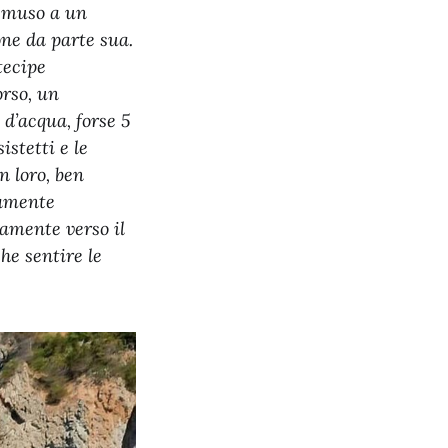
l muso a un
one da parte sua.
tecipe
orso, un
 d’acqua, forse 5
stetti e le
n loro, ben
namente
amente verso il
he sentire le