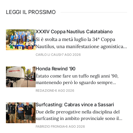
LEGGI IL PROSSIMO
XXXIV Coppa Nautilus Calatabiano
Si è svolta a metà luglio la 34ª Coppa
Nautilus, una manifestazione agonistica
di alto livello tecnico che ha visto 81
CARLO LI CAUSI
7 AGO 2026
coppie provenienti da diverse regioni
d'Italia e dall'estero, cimentarsi in una
Honda Rewind ‘90
prova di surfcasting. In una serata
Èstato come fare un tuffo negli anni '90,
caratterizzata da condizioni meteo-
mantenendo però lo sguardo sempre
marine ottimali, il vero
rivolto al futuro. L’8 luglio scorso, nella
REDAZIONE
6 AGO 2026
splendida cornice di Casina Valadier, nel
cuore di Villa Borghese a Roma, Honda
Surfcasting: Cabras vince a Sassari
Marine ha preso parte a Rewind '90s,
Due delle prerogative nella disciplina del
l'esclusivo summer party che ha
surfcasting in ambito provinciale sono il
numero delle manche stagionali da
FABRIZIO FRONGIA
6 AGO 2026
disputare, quattro, e la suddivisione delle