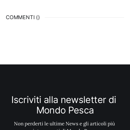
stesse durante la stagione, due pre-estate e
due post. Non fa eccezione a questa regola
COMMENTI (
)
non scritta il comitato di Sassari che,
diretto anche quest’anno
Iscriviti alla newsletter di 
Mondo Pesca
Non perderti le ultime News e gli articoli più 