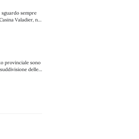
lo sguardo sempre
 Casina Valadier, nel
e a Rewind '90s,
ito provinciale sono
 suddivisione delle
a eccezione a
 anche quest’anno