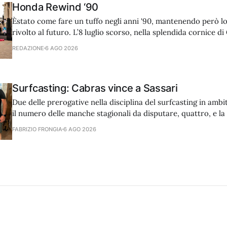
Honda Rewind ‘90
Èstato come fare un tuffo negli anni '90, mantenendo però 
rivolto al futuro. L’8 luglio scorso, nella splendida cornice di
cuore di Villa Borghese a Roma, Honda Marine ha preso part
REDAZIONE
6 AGO 2026
l'esclusivo summer party che ha
Surfcasting: Cabras vince a Sassari
Due delle prerogative nella disciplina del surfcasting in amb
il numero delle manche stagionali da disputare, quattro, e la
stesse durante la stagione, due pre-estate e due post. Non f
FABRIZIO FRONGIA
6 AGO 2026
questa regola non scritta il comitato di Sassari che, diretto