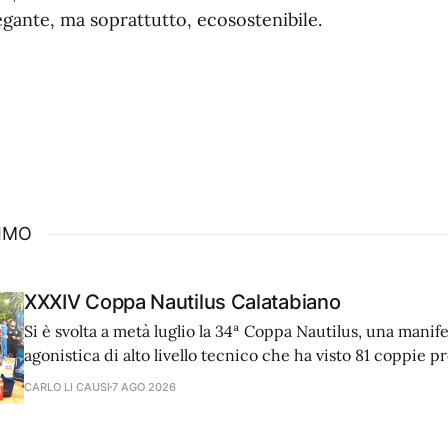
egante, ma soprattutto, ecosostenibile.
SIMO
XXXIV Coppa Nautilus Calatabiano
Si è svolta a metà luglio la 34ª Coppa Nautilus, una manif
agonistica di alto livello tecnico che ha visto 81 coppie p
diverse regioni d'Italia e dall'estero, cimentarsi in una pr
CARLO LI CAUSI
7 AGO 2026
In una serata caratterizzata da condizioni meteo-marine o