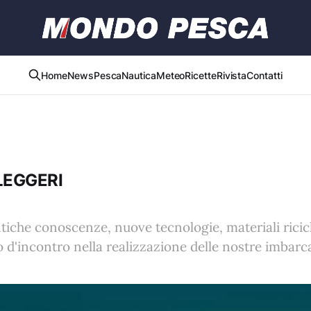
Home
News
Pesca
Nautica
Meteo
Ricette
Rivista
Contatti
LEGGERI
tiche conoscenze, nuove tecnologie, materiali ricicla
 d'incontro nella realizzazione delle nostre imbarca