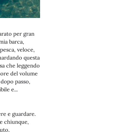
arato per gran
 mia barca,
pesca, veloce,
 guardando questa
ssa che leggendo
utore del volume
o dopo passo,
ile e...
ere e guardare.
re chiunque,
uto,