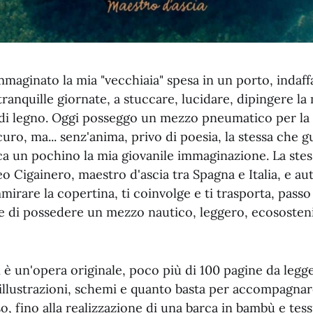
maginato la mia "vecchiaia" spesa in un porto, indaff
tranquille giornate, a stuccare, lucidare, dipingere la
e di legno. Oggi posseggo un mezzo pneumatico per la 
uro, ma... senz'anima, privo di poesia, la stessa che
ca un pochino la mia giovanile immaginazione. La ste
eo Cigainero, maestro d'ascia tra Spagna e Italia, e a
mirare la copertina, ti coinvolge e ti trasporta, pass
e di possedere un mezzo nautico, leggero, ecosostenib
 è un'opera originale, poco più di 100 pagine da legg
, illustrazioni, schemi e quanto basta per accompagna
, fino alla realizzazione di una barca in bambù e tess