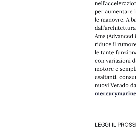
nell’accelerazio
per aumentare il
le manovre. A ba
dall’architettur
Ams (Advanced M
riduce il rumore
le tante funzion
con variazioni d
motore e semplif
esaltanti, consu
nuovi Verado da
mercurymarine
LEGGI IL PROS