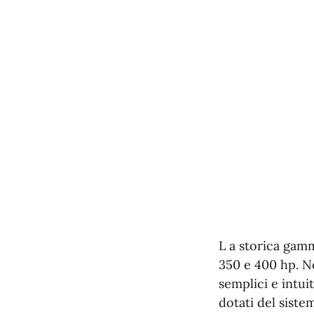
L a storica gamm
350 e 400 hp. N
semplici e intui
dotati del siste