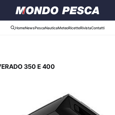
Home
News
Pesca
Nautica
Meteo
Ricette
Rivista
Contatti
ERADO 350 E 400