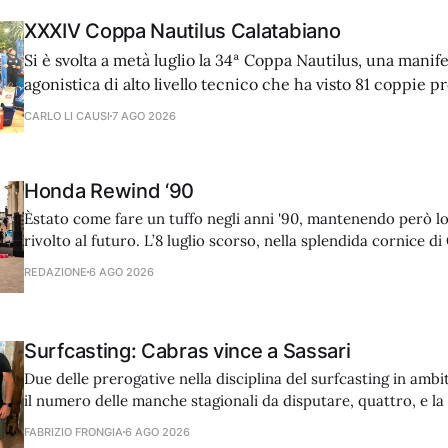
XXXIV Coppa Nautilus Calatabiano
Si è svolta a metà luglio la 34ª Coppa Nautilus, una manif
agonistica di alto livello tecnico che ha visto 81 coppie p
diverse regioni d'Italia e dall'estero, cimentarsi in una pr
CARLO LI CAUSI
7 AGO 2026
In una serata caratterizzata da condizioni meteo-marine o
Honda Rewind ‘90
Èstato come fare un tuffo negli anni '90, mantenendo però 
rivolto al futuro. L’8 luglio scorso, nella splendida cornice di
cuore di Villa Borghese a Roma, Honda Marine ha preso part
REDAZIONE
6 AGO 2026
l'esclusivo summer party che ha
Surfcasting: Cabras vince a Sassari
Due delle prerogative nella disciplina del surfcasting in amb
il numero delle manche stagionali da disputare, quattro, e la
stesse durante la stagione, due pre-estate e due post. Non f
FABRIZIO FRONGIA
6 AGO 2026
questa regola non scritta il comitato di Sassari che, diretto