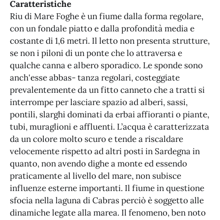
Caratteristiche
Riu di Mare Foghe è un fiume dalla forma regolare,
con un fondale piatto e dalla profondità media e
costante di 1,6 metri. Il letto non presenta strutture,
se non i piloni di un ponte che lo attraversa e
qualche canna e albero sporadico. Le sponde sono
anch'esse abbas- tanza regolari, costeggiate
prevalentemente da un fitto canneto che a tratti si
interrompe per lasciare spazio ad alberi, sassi,
pontili, slarghi dominati da erbai affioranti o piante,
tubi, muraglioni e affluenti. L’acqua è caratterizzata
da un colore molto scuro e tende a riscaldare
velocemente rispetto ad altri posti in Sardegna in
quanto, non avendo dighe a monte ed essendo
praticamente al livello del mare, non subisce
influenze esterne importanti. Il fiume in questione
sfocia nella laguna di Cabras perciò è soggetto alle
dinamiche legate alla marea. Il fenomeno, ben noto