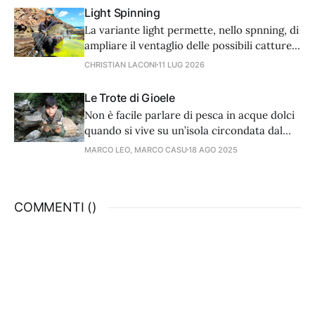
nostra tecnica. Ecco come affronta una
Light Spinning
giornata di spinning alla spigola Sergio
La variante light permette, nello spnning, di
Tarantola, appassionato e esperto di
ampliare il ventaglio delle possibili catture
questa tecnica.
in modo quasi infinito, rendendo questo
CHRISTIAN LACONI
11 LUG 2026
approccio il più adatto per chi si avvicina
per la prima volta alla pesca con gli
Le Trote di Gioele
artificiali.
Non è facile parlare di pesca in acque dolci
quando si vive su un’isola circondata dal
mare. Ma se c’è una pesca che storicamente
MARCO LEO, MARCO CASU
18 AGO 2025
è legata alle acque interne di montagna e ne
racchiude storia e un fascino tutto proprio,
quella è sicuramente la pesca alla trota.
COMMENTI (
)