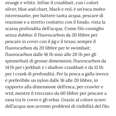
orange e white. Infine il crankbait, con i colori
silver, blue and chart, black e red, è un’esca molto
interessante, per battere tanta acqua, pescare di
reazione e a stretto contatto con il fondo, vista la
scarsa profondita dell’acqua. Come filo consiglio
senza dubbio: il fluorocarbon da 20 libbre per
pescare in cover con il jig e il texas; sempre il
fluorocarbon da 20 libbre per le swimbait;
fluorocarbon dalle 16 lb sino alle 20 lb per gli
spinnerbait di grosse dimensioni; fluorocarbon da
14 lb per i jerkbait e i shallow crankbait e da 12 lb
per i crank di profondità. Per la pesca a galla invece
è preferibile un nylon dalle 16 alle 20 libbre, in
rapporto alla dimensione dell’esca, per crawler e
wtd, mentre il trecciato da 60 libbre per pescare a
rana tra le cover e gli erbai. Grazie al colore scuro
dell’acqua non avremo problemi di visibilità del filo.