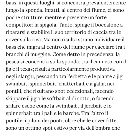
bass, in questi luoghi, si concentra prevalentemente
lungo la sponda. Infatti, al centro del fiume, ci sono
poche strutture, mentre è presente un forte
competitor: la spigola. Tanto, spinge il boccalone a
ripararsi e stabilire il suo territorio di caccia tra le
cover sulla riva. Ma non risulta strano individuare il
bass che migra al centro del fiume per cacciare tra i
branchi di muggine. Come detto in precedenza, la
pesca si concentra sulla sponda: tra il canneto con il
jig e il texas; risulta particolarmente produttiva
negli slarghi, pescando tra l’erbetta e le piante a jig,
swimbait, spinnerbait, chatterbait e a galla; nei
pontili, che risultano spot eccezionali, facendo
skippare il jig o le softbait al di sotto, o facendo
sfilare esche come la swimbait , il jerkbait e lo
spinnerbait tra i pali e le barche. Tra l’altro il
pontile, i piloni dei ponti, oltre che le cover fitte,
sono un ottimo spot estivo per via dell’ombra che