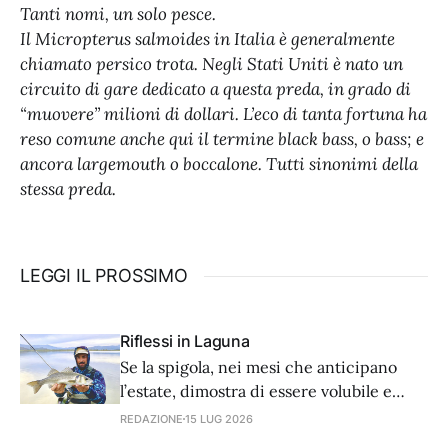
Tanti nomi, un solo pesce.
Il Micropterus salmoides in Italia è generalmente
chiamato persico trota. Negli Stati Uniti è nato un
circuito di gare dedicato a questa preda, in grado di
“muovere” milioni di dollari. L’eco di tanta fortuna ha
reso comune anche qui il termine black bass, o bass; e
ancora largemouth o boccalone. Tutti sinonimi della
stessa preda.
LEGGI IL PROSSIMO
Riflessi in Laguna
Se la spigola, nei mesi che anticipano
l’estate, dimostra di essere volubile e
lunatica, noi non dobbiamo esser da
REDAZIONE
15 LUG 2026
meno e adattare di conseguenza la