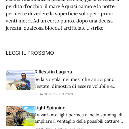
perdita d’occhio, il mare è quasi calmo e la notte
permette di vedere la superficie solo per i primi
venti metri. Ad un certo punto, dopo una decisa
jerkata, qualcosa blocca l’artificiale… strike!
LEGGI IL PROSSIMO
Riflessi in Laguna
Se la spigola, nei mesi che anticipano
l’estate, dimostra di essere volubile e
lunatica, noi non dobbiamo esser da
REDAZIONE
15 LUG 2026
meno e adattare di conseguenza la
nostra tecnica. Ecco come affronta una
Light Spinning
giornata di spinning alla spigola Sergio
La variante light permette, nello spnning, di
Tarantola, appassionato e esperto di
ampliare il ventaglio delle possibili catture
questa tecnica.
in modo quasi infinito, rendendo questo
CHRISTIAN LACONI
11 LUG 2026