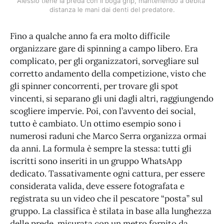
Alessio tiene la preda con il boga grip, mantenendo a debita 
distanza le mani dai denti del predatore.
Fino a qualche anno fa era molto difficile
organizzare gare di spinning a campo libero. Era
complicato, per gli organizzatori, sorvegliare sul
corretto andamento della competizione, visto che
gli spinner concorrenti, per trovare gli spot
vincenti, si separano gli uni dagli altri, raggiungendo
scogliere impervie. Poi, con l’avvento dei social,
tutto è cambiato. Un ottimo esempio sono i
numerosi raduni che Marco Serra organizza ormai
da anni. La formula è sempre la stessa: tutti gli
iscritti sono inseriti in un gruppo WhatsApp
dedicato. Tassativamente ogni cattura, per essere
considerata valida, deve essere fotografata e
registrata su un video che il pescatore “posta” sul
gruppo. La classifica è stilata in base alla lunghezza
delle prede, misurata con un metro fornito da