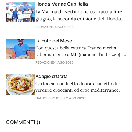
Honda Marine Cup Italia
La Marina di Nettuno ha ospitato, a fine
giugno, la seconda edizione dell’Honda
Marine Cup, un meeting di pesca al
REDAZIONE
4 AGO 2026
tonno aperto ai proprietari di fuoribordo
della casa nipponica.
La Foto del Mese
Con questa bella cattura Franco merita
l'abbonamento a MP (mandaci l'indirizzo). E
voi, cosa aspettate a inviarci le vostre
REDAZIONE
4 AGO 2026
catture? Spedite a info@mondopesca.it,
potete essere fortunati e meritevoli.
Adagio d'Orata
Cartoccio con filetto di orata su letto di
verdure croccanti ed erbe mediterranee.
FRANCESCO DESSÍ
2 AGO 2026
COMMENTI (
)