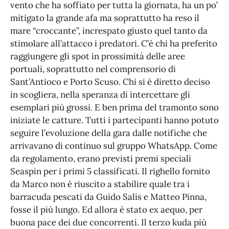
vento che ha soffiato per tutta la giornata, ha un po’
mitigato la grande afa ma soprattutto ha reso il
mare “croccante”, increspato giusto quel tanto da
stimolare all’attacco i predatori. C’è chi ha preferito
raggiungere gli spot in prossimità delle aree
portuali, soprattutto nel comprensorio di
Sant’Antioco e Porto Scuso. Chi si è diretto deciso
in scogliera, nella speranza di intercettare gli
esemplari più grossi. E ben prima del tramonto sono
iniziate le catture. Tutti i partecipanti hanno potuto
seguire l’evoluzione della gara dalle notifiche che
arrivavano di continuo sul gruppo WhatsApp. Come
da regolamento, erano previsti premi speciali
Seaspin per i primi 5 classificati. Il righello fornito
da Marco non è riuscito a stabilire quale tra i
barracuda pescati da Guido Salis e Matteo Pinna,
fosse il più lungo. Ed allora è stato ex aequo, per
buona pace dei due concorrenti. Il terzo kuda più