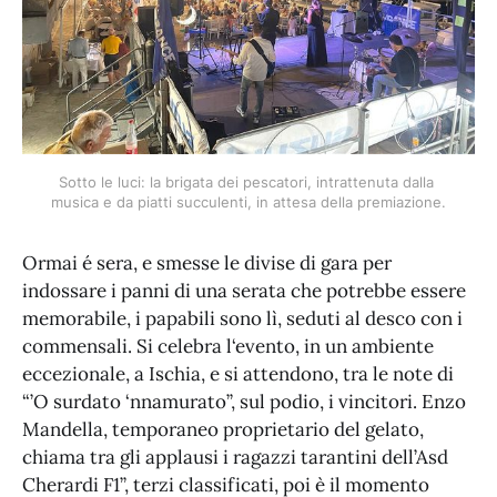
Sotto le luci: la brigata dei pescatori, intrattenuta dalla 
musica e da piatti succulenti, in attesa della premiazione.
Ormai é sera, e smesse le divise di gara per
indossare i panni di una serata che potrebbe essere
memorabile, i papabili sono lì, seduti al desco con i
commensali. Si celebra l‘evento, in un ambiente
eccezionale, a Ischia, e si attendono, tra le note di
“’O surdato ‘nnamurato”, sul podio, i vincitori. Enzo
Mandella, temporaneo proprietario del gelato,
chiama tra gli applausi i ragazzi tarantini dell’Asd
Cherardi F1”, terzi classificati, poi è il momento