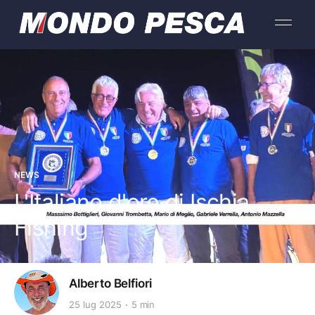
NEWS
L'Italiano d'oro di Ischia
Fishing
Alberto Belfiori
25 lug 2025
5 min