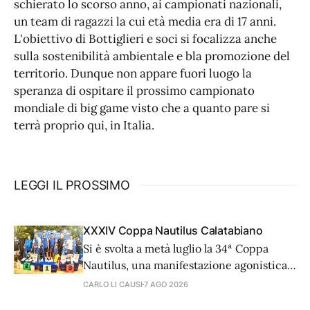
schierato lo scorso anno, ai campionati nazionali,
un team di ragazzi la cui età media era di 17 anni.
L'obiettivo di Bottiglieri e soci si focalizza anche
sulla sostenibilità ambientale e bla promozione del
territorio. Dunque non appare fuori luogo la
speranza di ospitare il prossimo campionato
mondiale di big game visto che a quanto pare si
terrà proprio qui, in Italia.
LEGGI IL PROSSIMO
XXXIV Coppa Nautilus Calatabiano
Si è svolta a metà luglio la 34ª Coppa
Nautilus, una manifestazione agonistica
di alto livello tecnico che ha visto 81
CARLO LI CAUSI
7 AGO 2026
coppie provenienti da diverse regioni