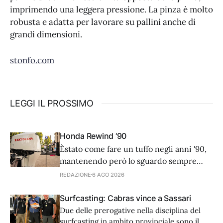
imprimendo una leggera pressione. La pinza è molto
robusta e adatta per lavorare su pallini anche di
grandi dimensioni.
stonfo.com
LEGGI IL PROSSIMO
Honda Rewind ‘90
Èstato come fare un tuffo negli anni '90,
mantenendo però lo sguardo sempre
rivolto al futuro. L’8 luglio scorso, nella
REDAZIONE
6 AGO 2026
splendida cornice di Casina Valadier, nel
cuore di Villa Borghese a Roma, Honda
Surfcasting: Cabras vince a Sassari
Marine ha preso parte a Rewind '90s,
Due delle prerogative nella disciplina del
l'esclusivo summer party che ha
surfcasting in ambito provinciale sono il