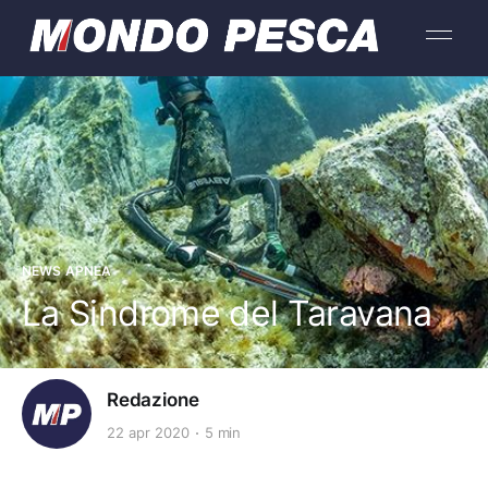
NEWS APNEA
La Sindrome del Taravana
Redazione
22 apr 2020
5 min