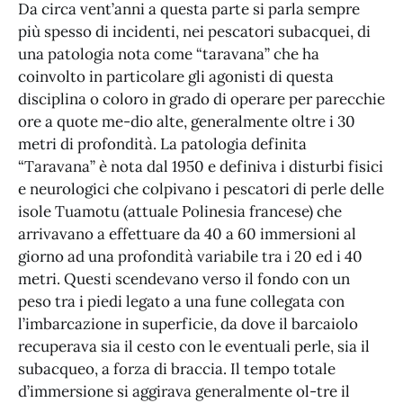
Da circa vent’anni a questa parte si parla sempre
più spesso di incidenti, nei pescatori subacquei, di
una patologia nota come “taravana” che ha
coinvolto in particolare gli agonisti di questa
disciplina o coloro in grado di operare per parecchie
ore a quote me-dio alte, generalmente oltre i 30
metri di profondità. La patologia definita
“Taravana” è nota dal 1950 e definiva i disturbi fisici
e neurologici che colpivano i pescatori di perle delle
isole Tuamotu (attuale Polinesia francese) che
arrivavano a effettuare da 40 a 60 immersioni al
giorno ad una profondità variabile tra i 20 ed i 40
metri. Questi scendevano verso il fondo con un
peso tra i piedi legato a una fune collegata con
l’imbarcazione in superficie, da dove il barcaiolo
recuperava sia il cesto con le eventuali perle, sia il
subacqueo, a forza di braccia. Il tempo totale
d’immersione si aggirava generalmente ol-tre il