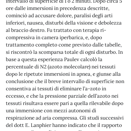
intervallo di superficie di 1 o 2 minuti. Dopo circa 5
ore dalle immersioni in precedenza descritte,
cominciò ad accusare dolore, paralisi degli arti
inferiori, nausea, disturbi della visione e debolezza
al braccio destro. Fu trattato con terapia ri-
compressiva in camera iperbarica, e, dopo
trattamento completo come previsto dalle tabelle,
si riscontrò la scomparsa totale di ogni disturbo. In
base a questa esperienza Paulev calcolò la
percentuale di N2 (azoto molecolare) nei tessuti
dopo le ripetute immersioni in apnea, e giunse alla
conclusione che il breve intervallo di superficie non
consentiva ai tessuti di eliminare l’a-zoto in
eccesso, e che la pressione parziale dell’azoto nei
tessuti risultava essere pari a quella rilevabile dopo
una immersione con mezzi autonomi di
respirazione ad aria compressa. Gli studi successivi
del dott E. Lanphier hanno indicato che il rapporto