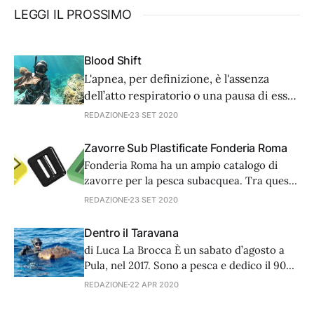
LEGGI IL PROSSIMO
Blood Shift
L'apnea, per definizione, è l'assenza
dell’atto respiratorio o una pausa di esso
per un determinato lasso di tempo.
REDAZIONE
23 SET 2020
Durante l'apnea viene interrotta la
respirazione, ma ovviamente non lo
Zavorre Sub Plastificate Fonderia Roma
scambio gassoso; si ha quindi una
Fonderia Roma ha un ampio catalogo di
progressiva riduzione della
zavorre per la pesca subacquea. Tra queste
concentrazione di ossigeno nell'aria
i pesi plastificati, oltre ad essere anatomici
REDAZIONE
23 SET 2020
e calibrati nel peso, sono protetti da uno
strato plastificato che rende ancor più
Dentro il Taravana
liscia la superficie e non permette all’acqua
di Luca La Brocca È un sabato d’agosto a
di mare di “aggredire” il piombo. Le
Pula, nel 2017. Sono a pesca e dedico il 90%
del tempo passato in acqua alla ricerca di
REDAZIONE
22 APR 2020
nuovi spot con l’ausilio dello scooter
elettrico. Sono quasi 15 anni che alterno