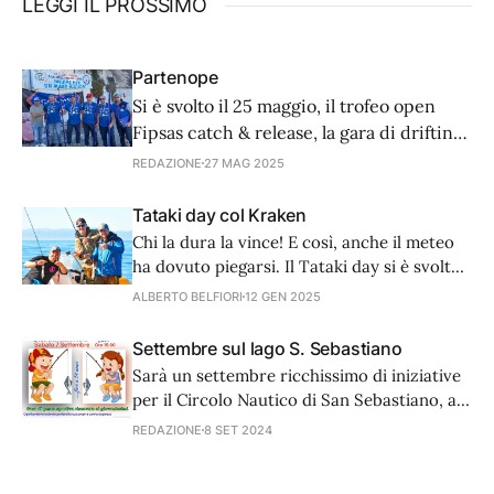
LEGGI IL PROSSIMO
Partenope
Si è svolto il 25 maggio, il trofeo open
Fipsas catch & release, la gara di drifting
al tonno “Partenope” organizzata dall’Asd
REDAZIONE
27 MAG 2025
Lenza Stabiese e il Circolo nautico Il Faro
di Torre Annunziata, e valevole quale
Tataki day col Kraken
prova provinciale per l’ammissione al
Chi la dura la vince! E così, anche il meteo
Campionato italiano Fipsas 2026 Big
ha dovuto piegarsi. Il Tataki day si è svolto
Game Drifting.
in una splendida giornata di sole con tanti
ALBERTO BELFIORI
12 GEN 2025
calamari e premi in quantità.
Settembre sul lago S. Sebastiano
Sarà un settembre ricchissimo di iniziative
per il Circolo Nautico di San Sebastiano, a
Isili. Si inizia, sabato 7 settembre, con una
REDAZIONE
8 SET 2024
gara molto particolare. Infatti, sulle sponde
del lago si sfideranno pescatori con età