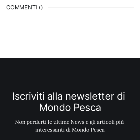
compresa tra 0 e 14 anni. L’evento che
COMMENTI (
)
quest’anno giunge alla sua quinta
Iscriviti alla newsletter di 
Mondo Pesca
Non perderti le ultime News e gli articoli più 
interessanti di Mondo Pesca