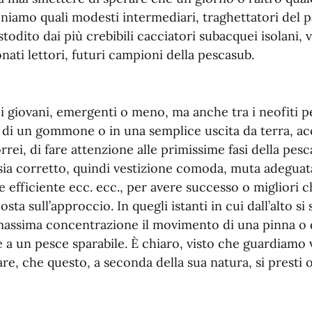
oniamo quali modesti intermediari, traghettatori del 
odito dai più crebibili cacciatori subacquei isolani, v
onati lettori, futuri campioni della pescasub.
i giovani, emergenti o meno, ma anche tra i neofiti pe
 di un gommone o in una semplice uscita da terra, ac
rrei, di fare attenzione alle primissime fasi della pesc
sia corretto, quindi vestizione comoda, muta adegua
le efficiente ecc. ecc., per avere successo o migliori 
osta sull’approccio. In quegli istanti in cui dall’alto si
 massima concentrazione il movimento di una pinna o
 a un pesce sparabile. È chiaro, visto che guardiamo v
re, che questo, a seconda della sua natura, si presti 