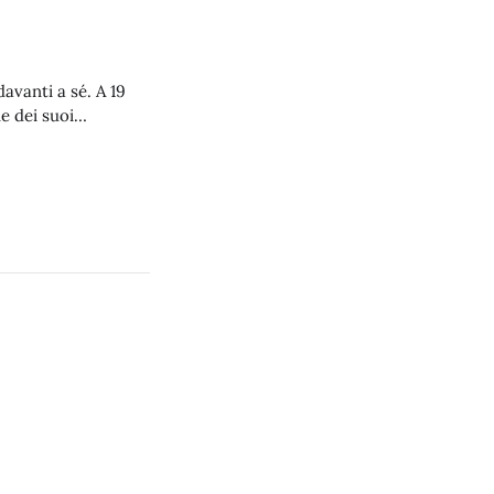
avanti a sé. A 19
e dei suoi
no consacrato il re