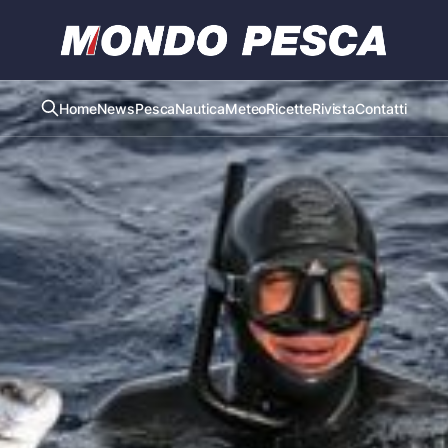
Home
News
Pesca
Nautica
Meteo
Ricette
Rivista
Contatti