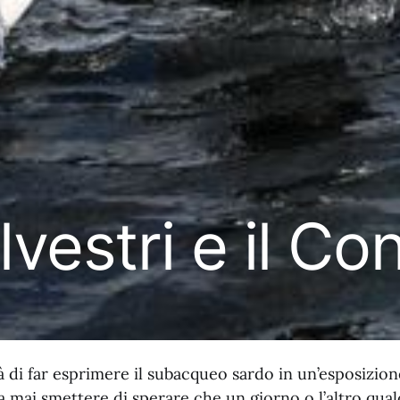
vestri e il Co
tà di far esprimere il subacqueo sardo in un’esposizione
mai smettere di sperare che un giorno o l’altro qual