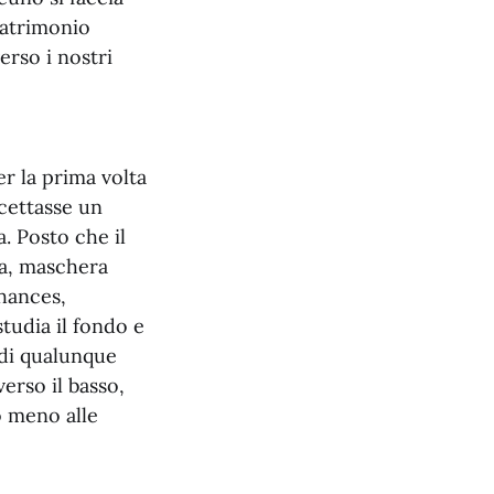
patrimonio
erso i nostri
r la prima volta
cettasse un
a. Posto che il
ta, maschera
chances,
 studia il fondo e
 di qualunque
erso il basso,
o meno alle