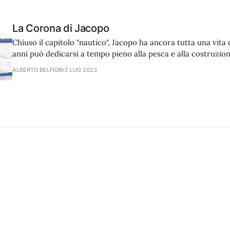
La Corona di Jacopo
Chiuso il capitolo "nautico", Jacopo ha ancora tutta una vita d
anni può dedicarsi a tempo pieno alla pesca e alla costruzion
apprezzati fucili artigianali. Gli stessi che già a 16 anni l'han
ALBERTO BELFIORI
2 LUG 2023
del legno e del doppio elastico.