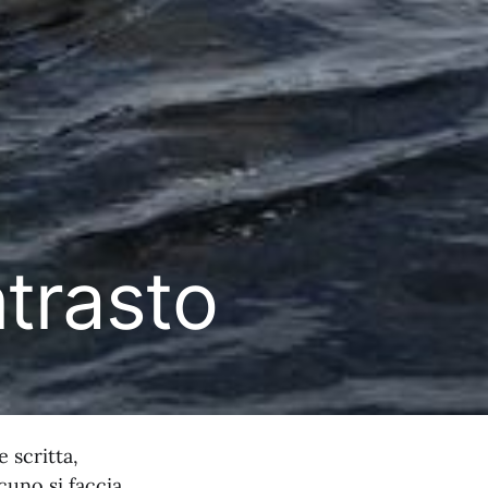
ntrasto
 scritta,
cuno si faccia