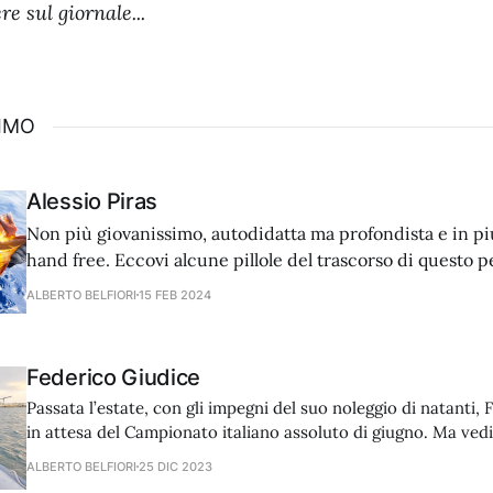
e sul giornale...
SIMO
Alessio Piras
Non più giovanissimo, autodidatta ma profondista e in p
hand free. Eccovi alcune pillole del trascorso di questo 
fatto della sua passione una professione.
ALBERTO BELFIORI
15 FEB 2024
Federico Giudice
Passata l’estate, con gli impegni del suo noleggio di natanti,
in attesa del Campionato italiano assoluto di giugno. Ma ved
racconta del suo passato.
ALBERTO BELFIORI
25 DIC 2023