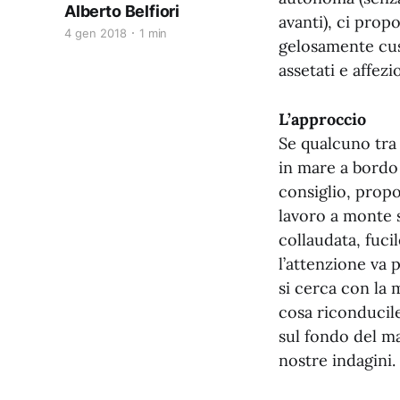
Alberto Belfiori
avanti), ci prop
4 gen 2018
1 min
gelosamente cust
assetati e affezi
L’approccio
Se qualcuno tra 
in mare a bordo
consiglio, propo
lavoro a monte 
collaudata, fuci
l’attenzione va p
si cerca con la
cosa riconducile
sul fondo del ma
nostre indagini.