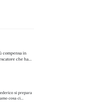
iù compensa in
pescatore che ha
 Federico si prepara
iamo cosa ci