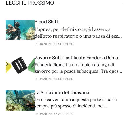
LEGGI IL PROSSIMO
Blood Shift
L'apnea, per definizione, è l'assenza
dell’atto respiratorio o una pausa di esso
per un determinato lasso di tempo.
REDAZIONE
23 SET 2020
Durante l'apnea viene interrotta la
respirazione, ma ovviamente non lo
Zavorre Sub Plastificate Fonderia Roma
scambio gassoso; si ha quindi una
Fonderia Roma ha un ampio catalogo di
progressiva riduzione della
zavorre per la pesca subacquea. Tra queste
concentrazione di ossigeno nell'aria
i pesi plastificati, oltre ad essere anatomici
REDAZIONE
23 SET 2020
e calibrati nel peso, sono protetti da uno
strato plastificato che rende ancor più
La Sindrome del Taravana
liscia la superficie e non permette all’acqua
Da circa vent’anni a questa parte si parla
di mare di “aggredire” il piombo. Le
sempre più spesso di incidenti, nei
pescatori subacquei, di una patologia nota
REDAZIONE
22 APR 2020
come “taravana” che ha coinvolto in
particolare gli agonisti di questa disciplina o