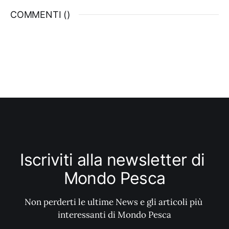
coloro in grado di operare per parecchie
COMMENTI (
)
ore a quote me-dio alte, generalmente oltre
i
Iscriviti alla newsletter di 
Mondo Pesca
Non perderti le ultime News e gli articoli più 
interessanti di Mondo Pesca