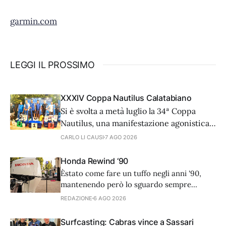
garmin.com
LEGGI IL PROSSIMO
XXXIV Coppa Nautilus Calatabiano
Si è svolta a metà luglio la 34ª Coppa
Nautilus, una manifestazione agonistica
di alto livello tecnico che ha visto 81
CARLO LI CAUSI
7 AGO 2026
coppie provenienti da diverse regioni
d'Italia e dall'estero, cimentarsi in una
Honda Rewind ‘90
prova di surfcasting. In una serata
Èstato come fare un tuffo negli anni '90,
caratterizzata da condizioni meteo-
mantenendo però lo sguardo sempre
marine ottimali, il vero
rivolto al futuro. L’8 luglio scorso, nella
REDAZIONE
6 AGO 2026
splendida cornice di Casina Valadier, nel
cuore di Villa Borghese a Roma, Honda
Surfcasting: Cabras vince a Sassari