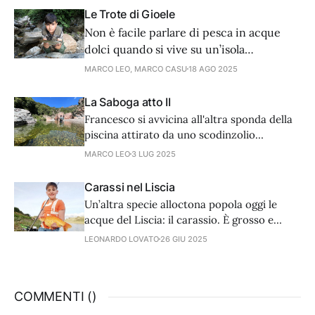
Le Trote di Gioele
Non è facile parlare di pesca in acque
dolci quando si vive su un’isola
circondata dal mare. Ma se c’è una pesca
MARCO LEO, MARCO CASU
18 AGO 2025
che storicamente è legata alle acque
interne di montagna e ne racchiude
La Saboga atto II
storia e un fascino tutto proprio, quella è
Francesco si avvicina all'altra sponda della
sicuramente la pesca alla trota.
piscina attirato da uno scodinzolio
prepotente.
MARCO LEO
3 LUG 2025
Carassi nel Liscia
Un’altra specie alloctona popola oggi le
acque del Liscia: il carassio. È grosso e
variamente colorato ma la pesca non è
LEONARDO LOVATO
26 GIU 2025
semplicissima.
COMMENTI (
)